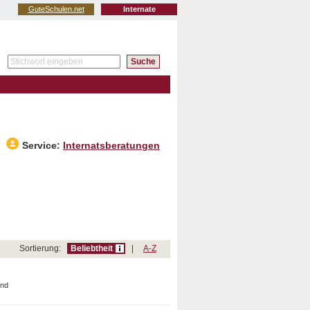
GuteSchulen.net
Internate
Service:
Internatsberatungen
Sortierung:
Beliebtheit
|
A-Z
and