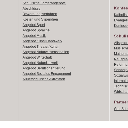
Schulische Förderangebote
Konfes
Abschlüsse
Bewerbungsverfahren
Katholis
Kosten und Stipendien
Evangeli
Angebot Sport
Konfessi
Angebot Sprache
Angebot Musik
Schuli
Angebot Kunst/Handwerk
Altsprach
Angebot Theater/Kultur
Musische
Angebot Naturwissenschaften
Mathemat
Angebot Wirtschaft
Neusprac
Angebot Natur/Umwelt
Reformpä
Angebot Berufsorientierung
Sonderpä
Angebot Soziales Engagement
Sozialwi
Außerschulische Aktivitäten
Internat
Technisch
Wirtschaf
Partner
GuteSchu