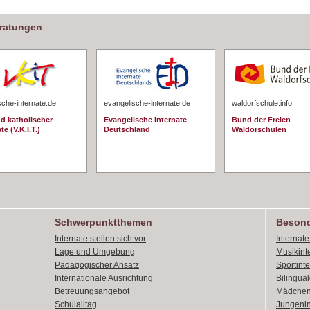
eratungen
sche-internate.de
evangelische-internate.de
waldorfschule.info
d katholischer
Evangelische Internate
Bund der Freien
te (V.K.I.T.)
Deutschland
Waldorschulen
Schwerpunktthemen
Besond
Internate stellen sich vor
Internat
Lage und Umgebung
Musikint
Pädagogischer Ansatz
Sportint
Internationale Ausrichtung
Bilingual
Betreuungsangebot
Mädchen
Schulalltag
Jungenin