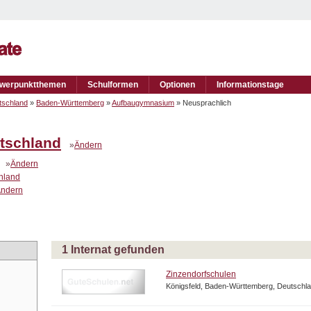
werpunktthemen
Schulformen
Optionen
Informationstage
tschland
»
Baden-Württemberg
»
Aufbaugymnasium
» Neusprachlich
tschland
»
Ändern
»
Ändern
chland
ndern
1 Internat gefunden
Zinzendorfschulen
Königsfeld, Baden-Württemberg, Deutschl