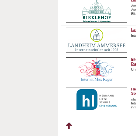
Bi
Ans
Aus
Bil
La
In
In
Da
Uns
He
Sp
sta
In
in 