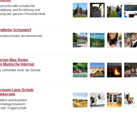
rklehof
pruchsvolle schulische
bildung und Erziehung und
dung der ganzen Persönlichkeit
ndheim Schondorf
ternatsschulen am Ammersee
ternat Max Reger
s Musische Internat
 verbindet mehr als Schule
rmann Lietz-Schule
iekeroog
atlich anerkanntes
ternatsgymnasium
freier Trägerschaft