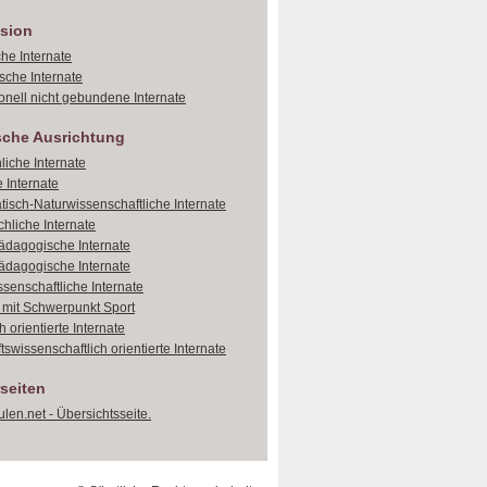
sion
che Internate
sche Internate
onell nicht gebundene Internate
sche Ausrichtung
liche Internate
 Internate
isch-Naturwissenschaftliche Internate
hliche Internate
dagogische Internate
dagogische Internate
ssenschaftliche Internate
e mit Schwerpunkt Sport
 orientierte Internate
tswissenschaftlich orientierte Internate
seiten
len.net - Übersichtsseite.