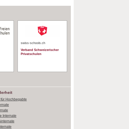
swiss-schools.ch
Verband Schweizerischer
Privatschulen
erheit
e für Hochbegabte
ernate
ernate
e Internate
internate
ternate