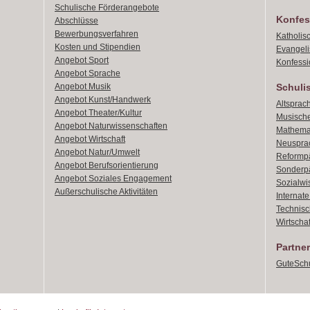
Schulische Förderangebote
Konfes
Abschlüsse
Bewerbungsverfahren
Katholis
Kosten und Stipendien
Evangeli
Angebot Sport
Konfessi
Angebot Sprache
Angebot Musik
Schuli
Angebot Kunst/Handwerk
Altsprach
Angebot Theater/Kultur
Musische
Angebot Naturwissenschaften
Mathemat
Angebot Wirtschaft
Neusprac
Angebot Natur/Umwelt
Reformpä
Angebot Berufsorientierung
Sonderpä
Angebot Soziales Engagement
Sozialwi
Außerschulische Aktivitäten
Internat
Technisch
Wirtschaf
Partner
GuteSchu