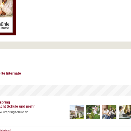
rte Internate
spring
cht Schule und mehr
w.urspringschule.de