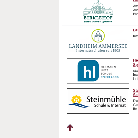
Bi
Ans
Aus
Bil
La
In
He
Sp
sta
In
in 
St
Sc
Die
Gem
Ihr