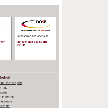
eliteschulen-des-sports.de
cher
Eliteschulen des Sports
DOSB
erheit
e für Hochbegabte
ernate
ernate
e Internate
internate
ternate