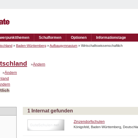
werpunktthemen
Schulformen
Optionen
Informationstage
tschland
»
Baden-Württemberg
»
Aufbaugymnasium
» Wirtschaftswissenschaftlich
tschland
»
Ändern
»
Ändern
chland
ndern
tlich
1 Internat gefunden
Zinzendorfschulen
Königsfeld, Baden-Württemberg, Deutschl