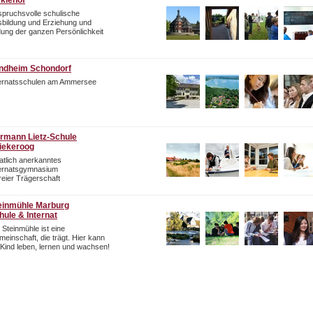
rklehof
pruchsvolle schulische
bildung und Erziehung und
dung der ganzen Persönlichkeit
ndheim Schondorf
ternatsschulen am Ammersee
rmann Lietz-Schule
iekeroog
atlich anerkanntes
ternatsgymnasium
freier Trägerschaft
einmühle Marburg
hule & Internat
 Steinmühle ist eine
einschaft, die trägt. Hier kann
 Kind leben, lernen und wachsen!