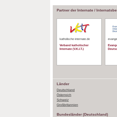
Partner der Internate / Internatsb
katholische-internate.de
evangel
Verband katholischer
Evange
Internate (V.K.I.T.)
Deuts
Länder
Deutschland
Österreich
Schweiz
Großbritannien
Bundesländer (Deutschland)