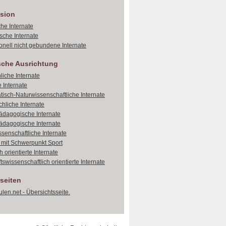
sion
che Internate
sche Internate
onell nicht gebundene Internate
sche Ausrichtung
liche Internate
 Internate
isch-Naturwissenschaftliche Internate
hliche Internate
dagogische Internate
dagogische Internate
ssenschaftliche Internate
e mit Schwerpunkt Sport
 orientierte Internate
tswissenschaftlich orientierte Internate
seiten
len.net - Übersichtsseite.