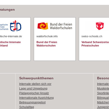
eratungen
ische-internate.de
waldorfschule.info
swiss-schools.ch
lische Internate
Bund der Freien
Verband Schweizeris
chland
Waldorschulen
Privatschulen
Schwerpunktthemen
Besond
Internate stellen sich vor
Internat
Lage und Umgebung
Musikint
Pädagogischer Ansatz
Sportint
Internationale Ausrichtung
Bilingual
Betreuungsangebot
Mädchen
Schulalltag
Jungenin