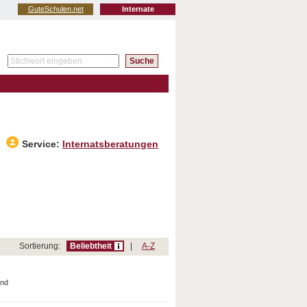
GuteSchulen.net
Internate
Service:
Internatsberatungen
Sortierung:
Beliebtheit
|
A-Z
and