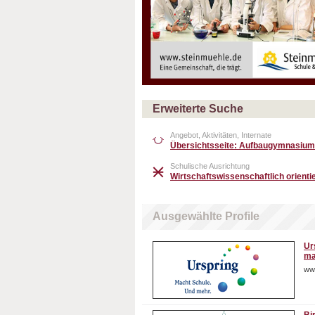
Erweiterte Suche
Angebot, Aktivitäten, Internate
Übersichtsseite: Aufbaugymnasium
Schulische Ausrichtung
Wirtschaftswissenschaftlich orientie
Ausgewählte Profile
Ur
ma
ww