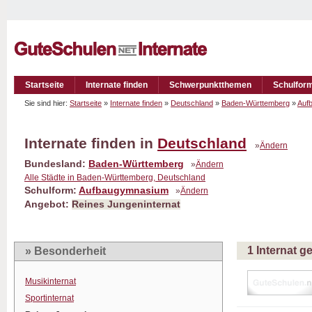
Startseite
Internate finden
Schwerpunktthemen
Schulfor
Sie sind hier:
Startseite
»
Internate finden
»
Deutschland
»
Baden-Württemberg
»
Auf
Internate finden in
Deutschland
»
Ändern
Bundesland:
Baden-Württemberg
»
Ändern
Alle Städte in Baden-Württemberg, Deutschland
Schulform:
Aufbaugymnasium
»
Ändern
Angebot:
Reines Jungeninternat
1 Internat 
» Besonderheit
Musikinternat
Sportinternat