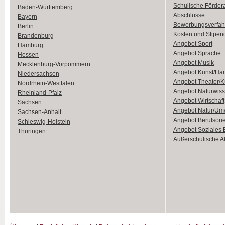
Schulische Förder
Baden-Württemberg
Abschlüsse
Bayern
Bewerbungsverfah
Berlin
Kosten und Stipen
Brandenburg
Angebot Sport
Hamburg
Angebot Sprache
Hessen
Angebot Musik
Mecklenburg-Vorpommern
Angebot Kunst/Ha
Niedersachsen
Angebot Theater/K
Nordrhein-Westfalen
Angebot Naturwiss
Rheinland-Pfalz
Angebot Wirtschaft
Sachsen
Angebot Natur/Um
Sachsen-Anhalt
Angebot Berufsori
Schleswig-Holstein
Angebot Soziales
Thüringen
Außerschulische Ak