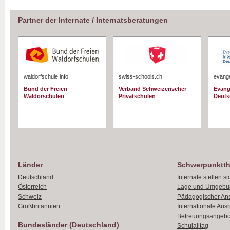
Partner der Internate / Internatsberatungen
waldorfschule.info
swiss-schools.ch
evange
Bund der Freien
Verband Schweizerischer
Evang
Waldorschulen
Privatschulen
Deuts
Länder
Schwerpunktt
Deutschland
Internate stellen si
Österreich
Lage und Umgebu
Schweiz
Pädagogischer An
Großbritannien
Internationale Aus
Betreuungsangebo
Bundesländer (Deutschland)
Schulalltag