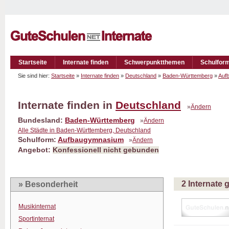
Startseite
Internate finden
Schwerpunktthemen
Schulfor
Sie sind hier:
Startseite
»
Internate finden
»
Deutschland
»
Baden-Württemberg
»
Auf
Internate finden in
Deutschland
»
Ändern
Bundesland:
Baden-Württemberg
»
Ändern
Alle Städte in Baden-Württemberg, Deutschland
Schulform:
Aufbaugymnasium
»
Ändern
Angebot:
Konfessionell nicht gebunden
2 Internate
» Besonderheit
Musikinternat
Sportinternat