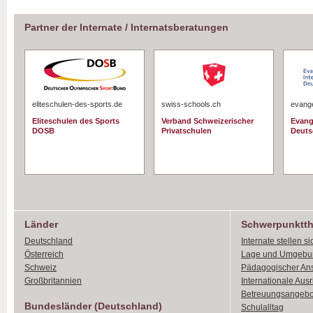
Partner der Internate / Internatsberatungen
eliteschulen-des-sports.de
swiss-schools.ch
evange
Eliteschulen des Sports
Verband Schweizerischer
Evang
DOSB
Privatschulen
Deuts
Länder
Schwerpunktt
Deutschland
Internate stellen si
Österreich
Lage und Umgebu
Schweiz
Pädagogischer An
Großbritannien
Internationale Aus
Betreuungsangebo
Bundesländer (Deutschland)
Schulalltag