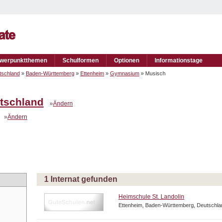
werpunktthemen
Schulformen
Optionen
Informationstage
tschland
»
Baden-Württemberg
»
Ettenheim
»
Gymnasium
» Musisch
tschland
»
Ändern
»
Ändern
1 Internat gefunden
Heimschule St. Landolin
Ettenheim, Baden-Württemberg, Deutschla