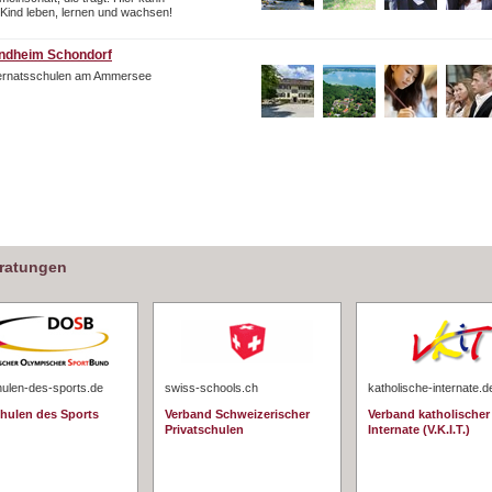
 Kind leben, lernen und wachsen!
ndheim Schondorf
ternatsschulen am Ammersee
eratungen
hulen-des-sports.de
swiss-schools.ch
katholische-internate.d
chulen des Sports
Verband Schweizerischer
Verband katholischer
Privatschulen
Internate (V.K.I.T.)