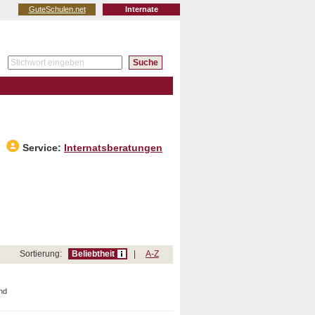
GuteSchulen.net
Internate
Service:
Internatsberatungen
Sortierung:
Beliebtheit
|
A-Z
nd