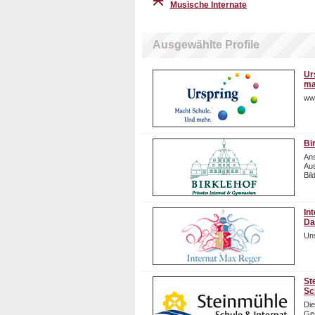
Musische Internate
Ausgewählte Profile
Ur
ma
ww
Bi
Ans
Aus
Bil
In
Da
Uns
St
Sc
Die
Gem