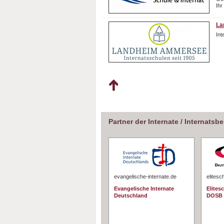
Ihr
La
In
Partner der Internate / Internatsb
evangelische-internate.de
elitesc
Evangelische Internate
Elites
Deutschland
DOSB