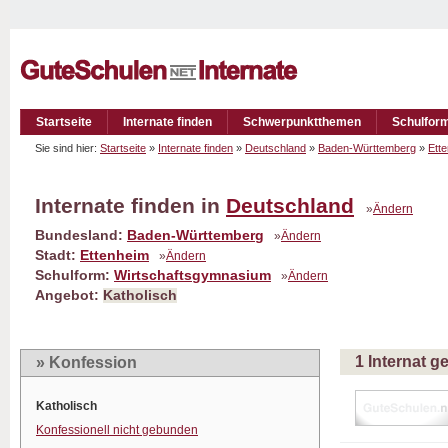
Startseite
Internate finden
Schwerpunktthemen
Schulfor
Sie sind hier:
Startseite
»
Internate finden
»
Deutschland
»
Baden-Württemberg
»
Ett
Internate finden in
Deutschland
»
Ändern
Bundesland:
Baden-Württemberg
»
Ändern
Stadt:
Ettenheim
»
Ändern
Schulform:
Wirtschaftsgymnasium
»
Ändern
Angebot:
Katholisch
1 Internat 
» Konfession
Katholisch
Konfessionell nicht gebunden