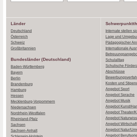
Länder
Schwerpunktt
Deutschland
Internate stellen si
Österreich
Lage und Umgebu
Schweiz
Pädagogischer An
Großbritannien
Internationale Aus
Betreuungsangebo
Bundesländer (Deutschland)
Schulalltag
Schulische Förder
Baden-Württemberg
Abschlüsse
Bayern
Bewerbungsverfah
Berlin
Kosten und Stipen
Brandenburg
Angebot Sport
Hamburg
Angebot Sprache
Hessen
Angebot Musik
Mecklenburg-Vorpommern
Angebot Kunst/Ha
Niedersachsen
Angebot Theater/K
Nordrhein-Westfalen
Angebot Naturwiss
Rheinland-Pfalz
Angebot Wirtschaft
Sachsen
Angebot Natur/Um
Sachsen-Anhalt
Angebot Berufsori
Schleswig-Holstein