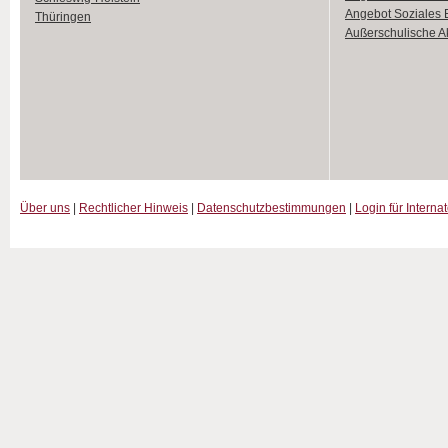
Angebot Soziales
Thüringen
Außerschulische Ak
Über uns
|
Rechtlicher Hinweis
|
Datenschutzbestimmungen
|
Login für Interna