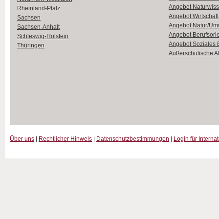
Angebot Naturwiss
Rheinland-Pfalz
Angebot Wirtschaft
Sachsen
Angebot Natur/Um
Sachsen-Anhalt
Angebot Berufsori
Schleswig-Holstein
Angebot Soziales
Thüringen
Außerschulische Ak
Über uns
|
Rechtlicher Hinweis
|
Datenschutzbestimmungen
|
Login für Interna