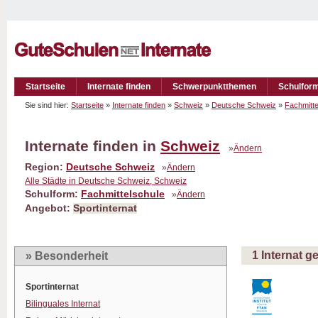
Startseite
Internate finden
Schwerpunktthemen
Schulfor
Sie sind hier:
Startseite
»
Internate finden
»
Schweiz
»
Deutsche Schweiz
»
Fachmitte
Internate finden in
Schweiz
»
Ändern
Region:
Deutsche Schweiz
»
Ändern
Alle Städte in Deutsche Schweiz, Schweiz
Schulform:
Fachmittelschule
»
Ändern
Angebot:
Sportinternat
1 Internat 
» Besonderheit
Sportinternat
Bilinguales Internat