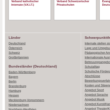
Verband katholischer
Verband Schweizerischer
Evang
Internate (V.K.I.T.)
Privatschulen
Deuts
Länder
Schwerpunktt
Deutschland
Internate stellen si
Österreich
Lage und Umgebu
Schweiz
Pädagogischer An
Großbritannien
Internationale Aus
Betreuungsangebo
Bundesländer (Deutschland)
Schulalltag
Schulische Förder
Baden-Württemberg
Abschlüsse
Bayern
Bewerbungsverfah
Berlin
Kosten und Stipen
Brandenburg
Angebot Sport
Hamburg
Angebot Sprache
Hessen
Angebot Musik
Mecklenburg-Vorpommern
Angebot Kunst/Ha
Niedersachsen
Angebot Theater/K
Nordrhein-Westfalen