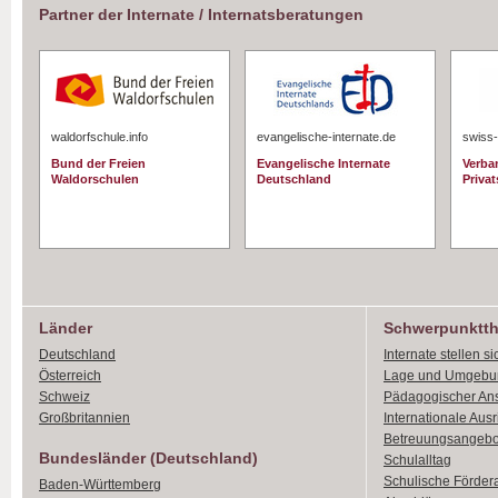
Partner der Internate / Internatsberatungen
waldorfschule.info
evangelische-internate.de
swiss-
Bund der Freien
Evangelische Internate
Verba
Waldorschulen
Deutschland
Priva
Länder
Schwerpunktt
Deutschland
Internate stellen si
Österreich
Lage und Umgebu
Schweiz
Pädagogischer An
Großbritannien
Internationale Aus
Betreuungsangebo
Bundesländer (Deutschland)
Schulalltag
Schulische Förder
Baden-Württemberg