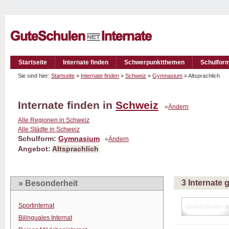
Startseite
Internate finden
Schwerpunktthemen
Schulfor
Sie sind hier:
Startseite
»
Internate finden
»
Schweiz
»
Gymnasium
» Altsprachlich
Internate finden in
Schweiz
»
Ändern
Alle Regionen in Schweiz
Alle Städte in Schweiz
Schulform:
Gymnasium
»
Ändern
Angebot:
Altsprachlich
3 Internate
» Besonderheit
Sportinternat
Bilinguales Internat