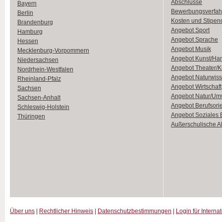
Abschlüsse
Bayern
Bewerbungsverfah
Berlin
Kosten und Stipen
Brandenburg
Angebot Sport
Hamburg
Angebot Sprache
Hessen
Angebot Musik
Mecklenburg-Vorpommern
Angebot Kunst/Ha
Niedersachsen
Angebot Theater/K
Nordrhein-Westfalen
Angebot Naturwiss
Rheinland-Pfalz
Angebot Wirtschaft
Sachsen
Angebot Natur/Um
Sachsen-Anhalt
Angebot Berufsori
Schleswig-Holstein
Angebot Soziales
Thüringen
Außerschulische Ak
Über uns
|
Rechtlicher Hinweis
|
Datenschutzbestimmungen
|
Login für Interna