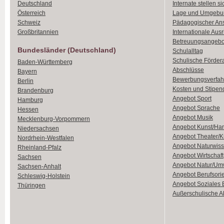
Deutschland
Internate stellen si
Österreich
Lage und Umgebu
Schweiz
Pädagogischer An
Großbritannien
Internationale Aus
Betreuungsangebo
Bundesländer (Deutschland)
Schulalltag
Schulische Förder
Baden-Württemberg
Abschlüsse
Bayern
Bewerbungsverfah
Berlin
Kosten und Stipen
Brandenburg
Angebot Sport
Hamburg
Angebot Sprache
Hessen
Angebot Musik
Mecklenburg-Vorpommern
Angebot Kunst/Ha
Niedersachsen
Angebot Theater/K
Nordrhein-Westfalen
Angebot Naturwiss
Rheinland-Pfalz
Angebot Wirtschaft
Sachsen
Angebot Natur/Um
Sachsen-Anhalt
Angebot Berufsori
Schleswig-Holstein
Angebot Soziales
Thüringen
Außerschulische Ak