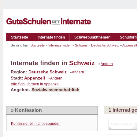
Startseite
Internate finden
Schwerpunktthemen
Schulfor
Sie sind hier:
Startseite
»
Internate finden
»
Schweiz
»
Deutsche Schweiz
»
Appenzell
Internate finden in
Schweiz
»
Ändern
Region:
Deutsche Schweiz
»
Ändern
Stadt:
Appenzell
»
Ändern
Alle Schulformen in Appenzell
Angebot:
Sozialwissenschaftlich
1 Internat 
» Konfession
Konfessionell nicht gebunden