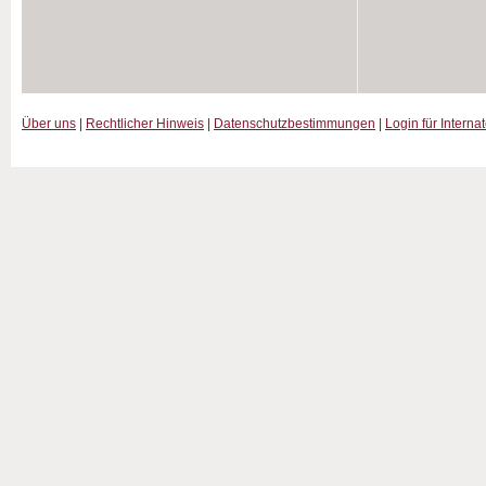
Über uns
|
Rechtlicher Hinweis
|
Datenschutzbestimmungen
|
Login für Interna