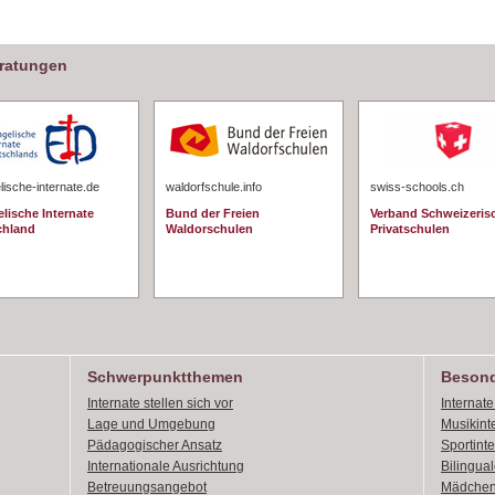
eratungen
ische-internate.de
waldorfschule.info
swiss-schools.ch
lische Internate
Bund der Freien
Verband Schweizeris
chland
Waldorschulen
Privatschulen
Schwerpunktthemen
Besond
Internate stellen sich vor
Internat
Lage und Umgebung
Musikint
Pädagogischer Ansatz
Sportint
Internationale Ausrichtung
Bilingual
Betreuungsangebot
Mädchen