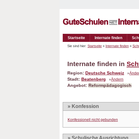
Startseite
Internate finden
Sch
Sie sind hier:
Startseite
»
Internate finden
»
Sch
Internate finden in
Sch
Region:
Deutsche Schweiz
»
Ände
Stadt:
Beatenberg
»
Ändern
Angebot:
Reformpädagogisch
» Konfession
Konfessionell nicht gebunden
» Schulische Ausrichtung