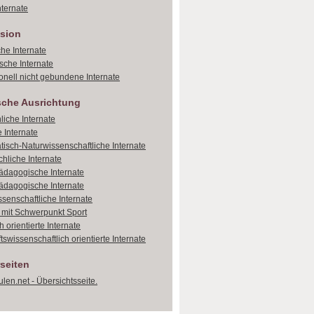
ternate
sion
che Internate
sche Internate
onell nicht gebundene Internate
sche Ausrichtung
liche Internate
 Internate
isch-Naturwissenschaftliche Internate
hliche Internate
dagogische Internate
dagogische Internate
ssenschaftliche Internate
e mit Schwerpunkt Sport
 orientierte Internate
tswissenschaftlich orientierte Internate
seiten
len.net - Übersichtsseite.