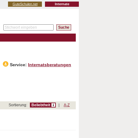
GuteSchulen.net
Internate
Service:
Internatsberatungen
Sortierung:
Beliebtheit
|
A-Z