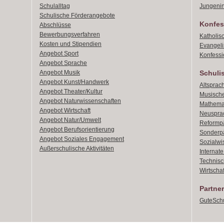
Schulalltag
Jungenin
Schulische Förderangebote
Konfes
Abschlüsse
Bewerbungsverfahren
Katholis
Kosten und Stipendien
Evangeli
Angebot Sport
Konfessi
Angebot Sprache
Angebot Musik
Schuli
Angebot Kunst/Handwerk
Altsprach
Angebot Theater/Kultur
Musische
Angebot Naturwissenschaften
Mathemat
Angebot Wirtschaft
Neusprac
Angebot Natur/Umwelt
Reformpä
Angebot Berufsorientierung
Sonderpä
Angebot Soziales Engagement
Sozialwi
Außerschulische Aktivitäten
Internat
Technisch
Wirtschaf
Partner
GuteSchu