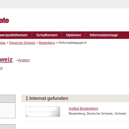
werpunktthemen
Schulformen
Optionen
Informationstage
weiz
»
Deutsche Schweiz
»
Beatenberg
» Reformpädagogisch
weiz
»
Ändern
rn
1 Internat gefunden
Institut Beatenberg
Beatenberg, Deutsche Schweiz, Schweiz