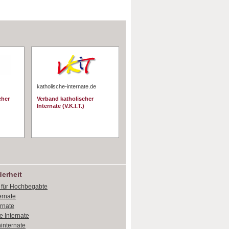
katholische-internate.de
cher
Verband katholischer
Internate (V.K.I.T.)
erheit
e für Hochbegabte
ernate
ernate
e Internate
internate