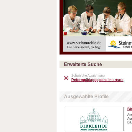
Erweiterte Suche
Schulische Ausrichtung
Reformpädagogische Internate
Ausgewählte Profile
Bi
Ans
Aus
Bil