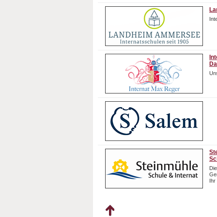
La
In
In
Da
Uns
St
Sc
Die
Gem
Ihr