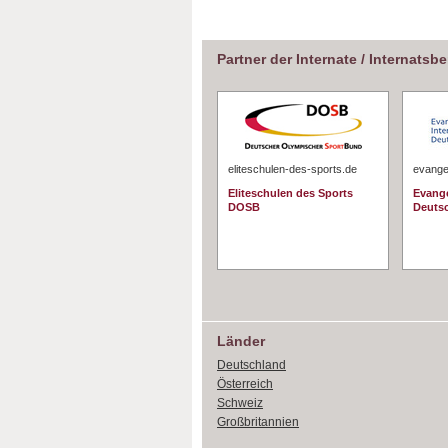
Partner der Internate / Internatsb
eliteschulen-des-sports.de
evangel
Eliteschulen des Sports
Evange
DOSB
Deuts
Länder
Deutschland
Österreich
Schweiz
Großbritannien