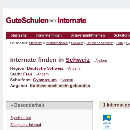
Startseite
Internate finden
Schwerpunktthemen
Schulfor
Sie sind hier:
Startseite
»
Internate finden
»
Schweiz
»
Deutsche Schweiz
»
Ftan
»
G
Internate finden in
Schweiz
»
Ändern
Region:
Deutsche Schweiz
»
Ändern
Stadt:
Ftan
»
Ändern
Schulform:
Gymnasium
»
Ändern
Angebot:
Konfessionell nicht gebunden
1 Internat 
» Besonderheit
Sportinternat
Bilinguales Internat