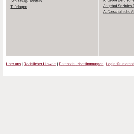
Angebot Berufsori
Schleswig-Holstein
Angebot Soziales
Thüringen
Außerschulische Ak
Über uns
|
Rechtlicher Hinweis
|
Datenschutzbestimmungen
|
Login für Interna