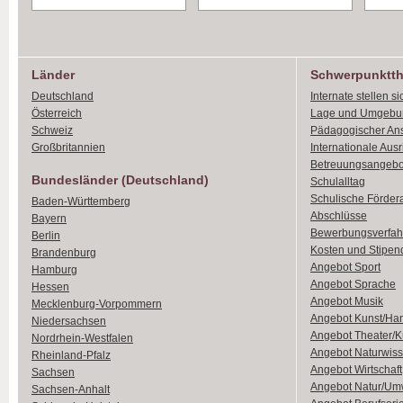
Länder
Schwerpunktt
Deutschland
Internate stellen si
Österreich
Lage und Umgebu
Schweiz
Pädagogischer An
Großbritannien
Internationale Aus
Betreuungsangebo
Bundesländer (Deutschland)
Schulalltag
Schulische Förder
Baden-Württemberg
Abschlüsse
Bayern
Bewerbungsverfah
Berlin
Kosten und Stipen
Brandenburg
Angebot Sport
Hamburg
Angebot Sprache
Hessen
Angebot Musik
Mecklenburg-Vorpommern
Angebot Kunst/Ha
Niedersachsen
Angebot Theater/K
Nordrhein-Westfalen
Angebot Naturwiss
Rheinland-Pfalz
Angebot Wirtschaft
Sachsen
Angebot Natur/Um
Sachsen-Anhalt