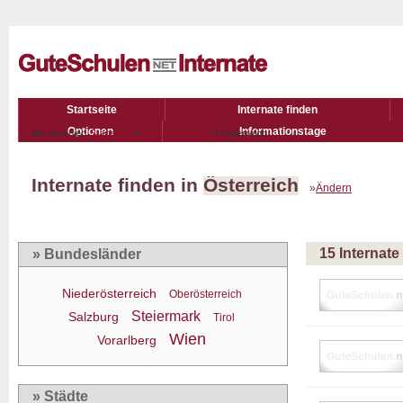
Startseite
Internate finden
Optionen
Informationstage
Sie sind hier:
Startseite
»
Internate finden
» Österreich
Internate finden in
Österreich
»
Ändern
15 Internat
» Bundesländer
Niederösterreich
Oberösterreich
Steiermark
Salzburg
Tirol
Wien
Vorarlberg
» Städte