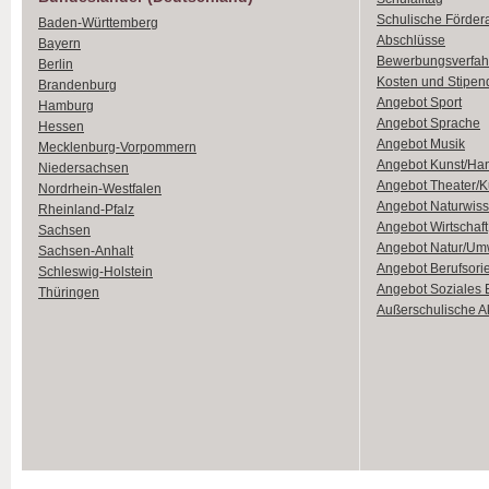
Schulische Förder
Baden-Württemberg
Abschlüsse
Bayern
Bewerbungsverfah
Berlin
Kosten und Stipen
Brandenburg
Angebot Sport
Hamburg
Angebot Sprache
Hessen
Angebot Musik
Mecklenburg-Vorpommern
Angebot Kunst/Ha
Niedersachsen
Angebot Theater/K
Nordrhein-Westfalen
Angebot Naturwiss
Rheinland-Pfalz
Angebot Wirtschaft
Sachsen
Angebot Natur/Um
Sachsen-Anhalt
Angebot Berufsori
Schleswig-Holstein
Angebot Soziales
Thüringen
Außerschulische Ak