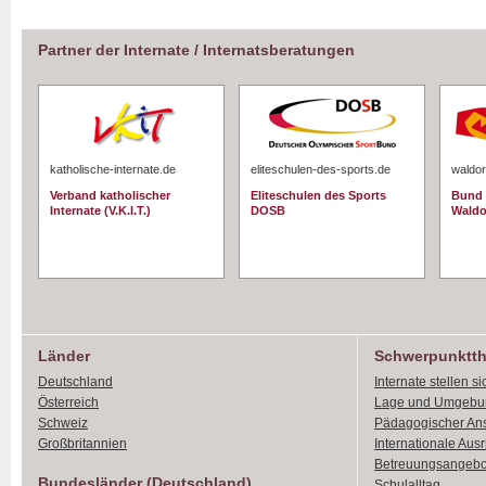
Partner der Internate / Internatsberatungen
katholische-internate.de
eliteschulen-des-sports.de
waldor
Verband katholischer
Eliteschulen des Sports
Bund 
Internate (V.K.I.T.)
DOSB
Waldo
Länder
Schwerpunktt
Deutschland
Internate stellen si
Österreich
Lage und Umgebu
Schweiz
Pädagogischer An
Großbritannien
Internationale Aus
Betreuungsangebo
Bundesländer (Deutschland)
Schulalltag