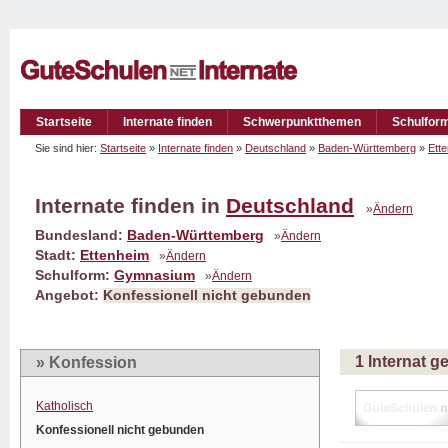
Startseite
Internate finden
Schwerpunktthemen
Schulfor
Sie sind hier:
Startseite
»
Internate finden
»
Deutschland
»
Baden-Württemberg
»
Ett
Internate finden in
Deutschland
»
Ändern
Bundesland:
Baden-Württemberg
»
Ändern
Stadt:
Ettenheim
»
Ändern
Schulform:
Gymnasium
»
Ändern
Angebot:
Konfessionell nicht gebunden
1 Internat 
» Konfession
Katholisch
Konfessionell nicht gebunden