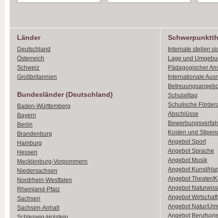
Länder
Schwerpunktt
Deutschland
Internate stellen si
Österreich
Lage und Umgebu
Schweiz
Pädagogischer An
Großbritannien
Internationale Aus
Betreuungsangebo
Bundesländer (Deutschland)
Schulalltag
Schulische Förder
Baden-Württemberg
Abschlüsse
Bayern
Bewerbungsverfah
Berlin
Kosten und Stipen
Brandenburg
Angebot Sport
Hamburg
Angebot Sprache
Hessen
Angebot Musik
Mecklenburg-Vorpommern
Angebot Kunst/Ha
Niedersachsen
Angebot Theater/K
Nordrhein-Westfalen
Angebot Naturwiss
Rheinland-Pfalz
Angebot Wirtschaft
Sachsen
Angebot Natur/Um
Sachsen-Anhalt
Angebot Berufsori
Schleswig-Holstein