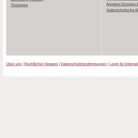
Angebot Soziales
Thüringen
Außerschulische Ak
Über uns
|
Rechtlicher Hinweis
|
Datenschutzbestimmungen
|
Login für Interna