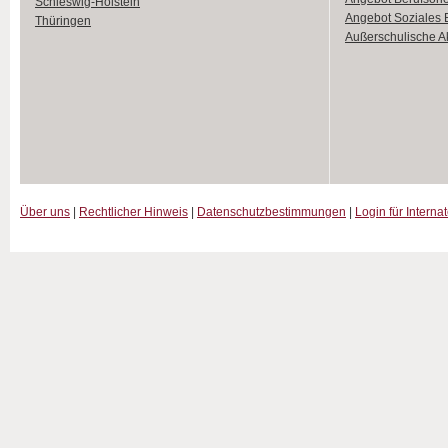
Schleswig-Holstein
Angebot Soziales
Thüringen
Außerschulische Ak
Über uns
|
Rechtlicher Hinweis
|
Datenschutzbestimmungen
|
Login für Interna