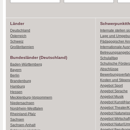
Länder
Schwerpunktt
Deutschland
Internate stellen si
Österreich
Lage und Umgebu
Schweiz
Pädagogischer An
Großbritannien
Internationale Aus
Betreuungsangebo
Bundesländer (Deutschland)
Schulalltag
Schulische Förder
Baden-Württemberg
Abschlüsse
Bayern
Bewerbungsverfah
Berlin
Kosten und Stipen
Brandenburg
Angebot Sport
Hamburg
Angebot Sprache
Hessen
Angebot Musik
Mecklenburg-Vorpommern
Angebot Kunst/Ha
Niedersachsen
Angebot Theater/K
Nordrhein-Westfalen
Angebot Naturwiss
Rheinland-Pfalz
Angebot Wirtschaft
Sachsen
Angebot Natur/Um
Sachsen-Anhalt
Angebot Berufsori