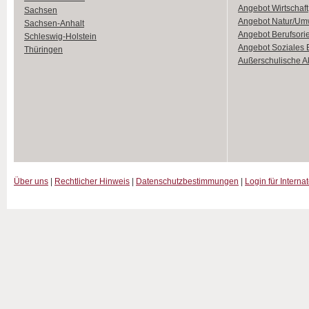
Angebot Wirtschaft
Sachsen
Angebot Natur/Um
Sachsen-Anhalt
Angebot Berufsori
Schleswig-Holstein
Angebot Soziales
Thüringen
Außerschulische Ak
Über uns
|
Rechtlicher Hinweis
|
Datenschutzbestimmungen
|
Login für Interna