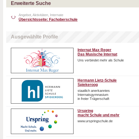
Erweiterte Suche
Angebot, Aktivitäten, Internate
Übersichtsseite: Fachoberschule
Ausgewählte Profile
Internat Max Reger
Das Musische Internat
Uns verbindet mehr als Schule
Hermann Lietz-Schule
Spiekeroog
staatlich anerkanntes
Internatsgymnasium
in freier Trägerschaft
Urspring
macht Schule und mehr
www.urspringschule.de