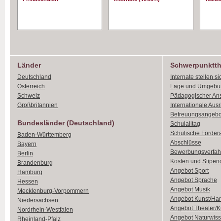
Länder
Schwerpunktt
Deutschland
Internate stellen si
Österreich
Lage und Umgebu
Schweiz
Pädagogischer An
Großbritannien
Internationale Aus
Betreuungsangebo
Bundesländer (Deutschland)
Schulalltag
Schulische Förder
Baden-Württemberg
Abschlüsse
Bayern
Bewerbungsverfah
Berlin
Kosten und Stipen
Brandenburg
Angebot Sport
Hamburg
Angebot Sprache
Hessen
Angebot Musik
Mecklenburg-Vorpommern
Angebot Kunst/Ha
Niedersachsen
Angebot Theater/K
Nordrhein-Westfalen
Angebot Naturwiss
Rheinland-Pfalz