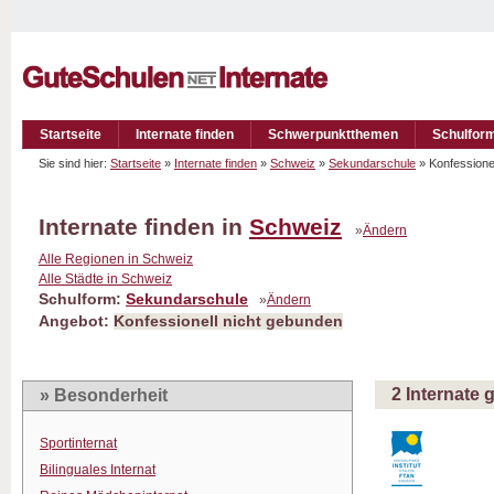
Startseite
Internate finden
Schwerpunktthemen
Schulfor
Sie sind hier:
Startseite
»
Internate finden
»
Schweiz
»
Sekundarschule
» Konfessione
Internate finden in
Schweiz
»
Ändern
Alle Regionen in Schweiz
Alle Städte in Schweiz
Schulform:
Sekundarschule
»
Ändern
Angebot:
Konfessionell nicht gebunden
2 Internate
» Besonderheit
Sportinternat
Bilinguales Internat