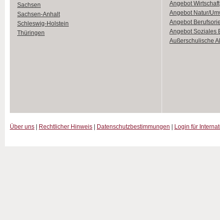
Angebot Wirtschaft
Sachsen
Angebot Natur/Um
Sachsen-Anhalt
Angebot Berufsori
Schleswig-Holstein
Angebot Soziales
Thüringen
Außerschulische Ak
Über uns
|
Rechtlicher Hinweis
|
Datenschutzbestimmungen
|
Login für Interna