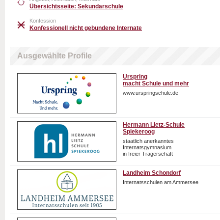
Übersichtsseite: Sekundarschule
Konfession
Konfessionell nicht gebundene Internate
Ausgewählte Profile
Urspring
macht Schule und mehr
www.urspringschule.de
Hermann Lietz-Schule
Spiekeroog
staatlich anerkanntes
Internatsgymnasium
in freier Trägerschaft
Landheim Schondorf
Internatsschulen am Ammersee