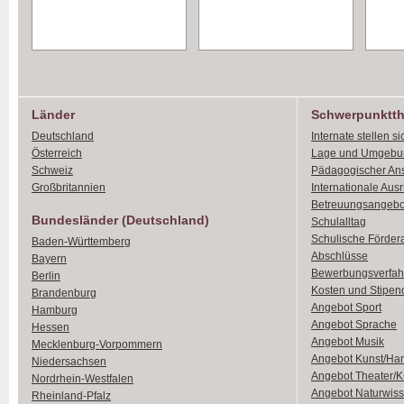
Länder
Schwerpunktt
Deutschland
Internate stellen si
Österreich
Lage und Umgebu
Schweiz
Pädagogischer An
Großbritannien
Internationale Aus
Betreuungsangebo
Bundesländer (Deutschland)
Schulalltag
Schulische Förder
Baden-Württemberg
Abschlüsse
Bayern
Bewerbungsverfah
Berlin
Kosten und Stipen
Brandenburg
Angebot Sport
Hamburg
Angebot Sprache
Hessen
Angebot Musik
Mecklenburg-Vorpommern
Angebot Kunst/Ha
Niedersachsen
Angebot Theater/K
Nordrhein-Westfalen
Angebot Naturwiss
Rheinland-Pfalz