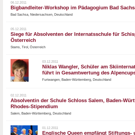
06.12.2011
Bigbandleiter-Workshop im Pädagogium Bad Sachs
Bad Sachsa, Niedersachsen, Deutschland
05.12.2011
Siege für Absolventen der Internatsschule für Schis
Österreich
Stams, Tirol, Österreich
03.12.2011
Niklas Wangler, Schüler am Skiinterna
führt in Gesamtwertung des Alpencup
Furtwangen, Baden-Württemberg, Deutschland
02.12.2011
Absolventin der Schule Schloss Salem, Baden-Würt
Rhodes-Stipendium
Salem, Baden-Württemberg, Deutschland
01.12.2011
Englische Queen empfängt Stiftungs- u