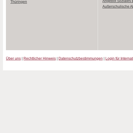
Angebot Soziales
Thüringen
Außerschulische Ak
Über uns
|
Rechtlicher Hinweis
|
Datenschutzbestimmungen
|
Login für Interna