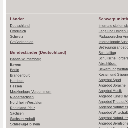
Länder
Schwerpunktt
Deutschland
Internate stellen si
Österreich
Lage und Umgebu
Schweiz
Pädagogischer An
Großbritannien
Internationale Aus
Betreuungsangebo
Bundesländer (Deutschland)
Schulalltag
Schulische Förder
Baden-Württemberg
Abschlüsse
Bayern
Bewerbungsverfah
Berlin
Kosten und Stipen
Brandenburg
Angebot Sport
Hamburg
Angebot Sprache
Hessen
Angebot Musik
Mecklenburg-Vorpommern
Angebot Kunst/Ha
Niedersachsen
Angebot Theater/K
Nordrhein-Westfalen
Angebot Naturwiss
Rheinland-Pfalz
Angebot Wirtschaft
Sachsen
Angebot Natur/Um
Sachsen-Anhalt
Angebot Berufsori
Schleswig-Holstein