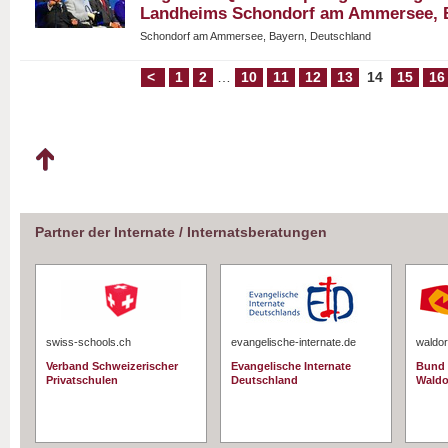
Landheims Schondorf am Ammersee, 
Schondorf am Ammersee, Bayern, Deutschland
<
1
2
…
10
11
12
13
14
15
16
Partner der Internate / Internatsberatungen
swiss-schools.ch
evangelische-internate.de
waldor
Verband Schweizerischer
Evangelische Internate
Bund 
Privatschulen
Deutschland
Waldo