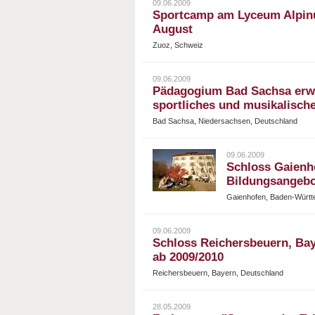
09.06.2009
Sportcamp am Lyceum Alpinu
August
Zuoz, Schweiz
09.06.2009
Pädagogium Bad Sachsa erwe
sportliches und musikalisch
Bad Sachsa, Niedersachsen, Deutschland
09.06.2009
Schloss Gaienh
Bildungsangebo
Gaienhofen, Baden-Württ
09.06.2009
Schloss Reichersbeuern, Bay
ab 2009/2010
Reichersbeuern, Bayern, Deutschland
28.05.2009