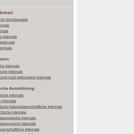
erheit
e für Hochbegabte
ernate
ernate
e Internate
internate
ternate
sion
che Internate
sche Internate
onell nicht gebundene Internate
sche Ausrichtung
liche Internate
 Internate
isch-Naturwissenschaftliche Internate
hliche Internate
dagogische Internate
dagogische Internate
ssenschaftliche Internate