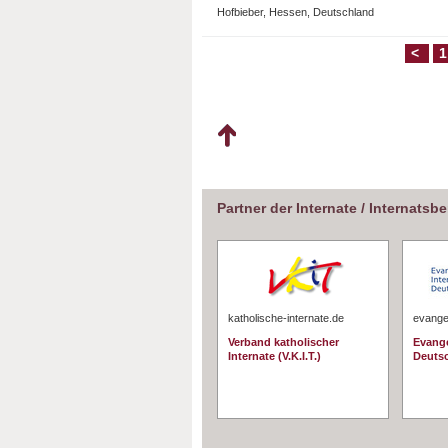
Hofbieber, Hessen, Deutschland
<
1
Partner der Internate / Internatsb
katholische-internate.de
evangel
Verband katholischer
Evange
Internate (V.K.I.T.)
Deuts