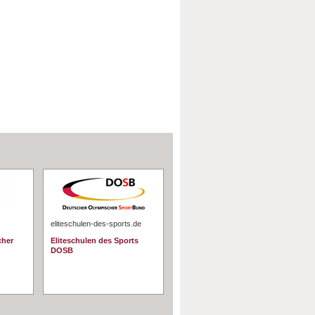
eliteschulen-des-sports.de
cher
Eliteschulen des Sports
DOSB