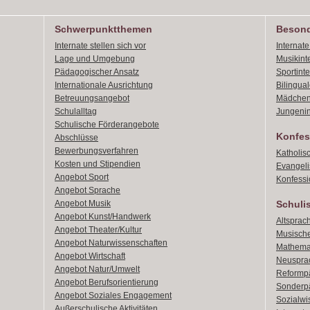
Schwerpunktthemen
Besond
Internate stellen sich vor
Internat
Lage und Umgebung
Musikint
Pädagogischer Ansatz
Sportint
Internationale Ausrichtung
Bilingual
Betreuungsangebot
Mädchen
Schulalltag
Jungenin
Schulische Förderangebote
Konfes
Abschlüsse
Bewerbungsverfahren
Katholis
Kosten und Stipendien
Evangeli
Angebot Sport
Konfessi
Angebot Sprache
Angebot Musik
Schuli
Angebot Kunst/Handwerk
Altsprach
Angebot Theater/Kultur
Musische
Angebot Naturwissenschaften
Mathemat
Angebot Wirtschaft
Neusprac
Angebot Natur/Umwelt
Reformpä
Angebot Berufsorientierung
Sonderpä
Angebot Soziales Engagement
Sozialwi
Außerschulische Aktivitäten