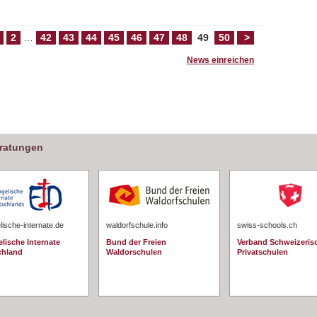
2
…
42
43
44
45
46
47
48
49
50
>
News einreichen
eratungen
ische-internate.de
waldorfschule.info
swiss-schools.ch
lische Internate
Bund der Freien
Verband Schweizeris
chland
Waldorschulen
Privatschulen