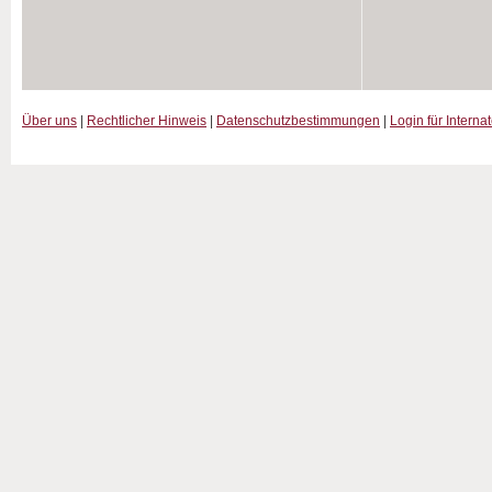
Über uns
|
Rechtlicher Hinweis
|
Datenschutzbestimmungen
|
Login für Interna