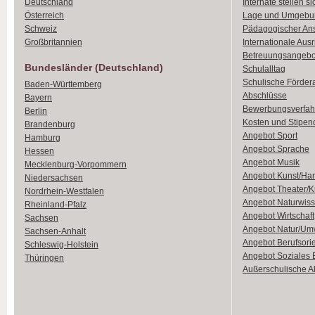
Deutschland
Internate stellen si
Österreich
Lage und Umgebu
Schweiz
Pädagogischer An
Großbritannien
Internationale Aus
Betreuungsangebo
Bundesländer (Deutschland)
Schulalltag
Schulische Förder
Baden-Württemberg
Abschlüsse
Bayern
Bewerbungsverfah
Berlin
Kosten und Stipen
Brandenburg
Angebot Sport
Hamburg
Angebot Sprache
Hessen
Angebot Musik
Mecklenburg-Vorpommern
Angebot Kunst/Ha
Niedersachsen
Angebot Theater/K
Nordrhein-Westfalen
Angebot Naturwiss
Rheinland-Pfalz
Angebot Wirtschaft
Sachsen
Angebot Natur/Um
Sachsen-Anhalt
Angebot Berufsori
Schleswig-Holstein
Angebot Soziales
Thüringen
Außerschulische Ak