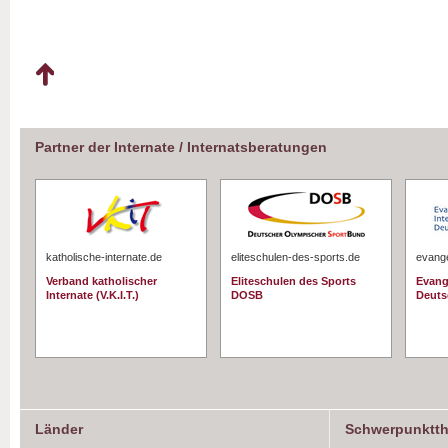
Partner der Internate / Internatsberatungen
katholische-internate.de
eliteschulen-des-sports.de
evange
Verband katholischer
Eliteschulen des Sports
Evang
Internate (V.K.I.T.)
DOSB
Deuts
Länder
Schwerpunktt