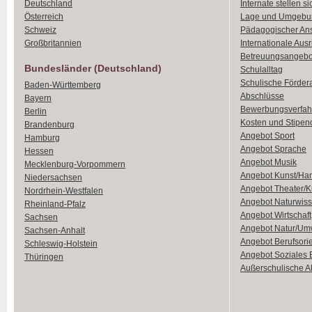
Deutschland
Internate stellen si
Österreich
Lage und Umgebu
Schweiz
Pädagogischer An
Großbritannien
Internationale Aus
Betreuungsangebo
Bundesländer (Deutschland)
Schulalltag
Schulische Förder
Baden-Württemberg
Abschlüsse
Bayern
Bewerbungsverfah
Berlin
Kosten und Stipen
Brandenburg
Angebot Sport
Hamburg
Angebot Sprache
Hessen
Angebot Musik
Mecklenburg-Vorpommern
Angebot Kunst/Ha
Niedersachsen
Angebot Theater/K
Nordrhein-Westfalen
Angebot Naturwiss
Rheinland-Pfalz
Angebot Wirtschaft
Sachsen
Angebot Natur/Um
Sachsen-Anhalt
Angebot Berufsori
Schleswig-Holstein
Angebot Soziales
Thüringen
Außerschulische Ak