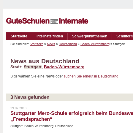
Startseite
Internate finden
Schwerpunktthemen
Schulfor
Sie sind hier:
Startseite
»
News
»
Deutschland
»
Baden-Württemberg
» Stuttgart
News aus Deutschland
Stadt:
Stuttgart
,
Baden-Württemberg
Bitte wählen Sie eine News oder
suchen Sie erneut in Deutschland
3 News gefunden
29.07.2013
Stuttgarter Merz-Schule erfolgreich beim Bundesw
„Fremdsprachen“
Stuttgart, Baden-Württemberg, Deutschland