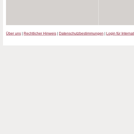
Über uns
|
Rechtlicher Hinweis
|
Datenschutzbestimmungen
|
Login für Interna