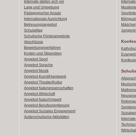
Internate stellen sich vor
Internat
Lage und Umgebung
Musikint
Pädagogischer Ansatz
Sportint
Internationale Ausrichtung
Bilingual
Betreuungsangebot
Mädchen
Schulalltag
Jungenin
Schulische Förderangebote
Konfes
Abschlüsse
Bewerbungsverfahren
Katholis
Kosten und Stipendien
Evangeli
Angebot Sport
Konfessi
Angebot Sprache
Angebot Musik
Schuli
Angebot Kunst/Handwerk
Altsprach
Angebot Theater/Kultur
Musische
Angebot Naturwissenschaften
Mathemat
Angebot Wirtschaft
Neusprac
Angebot Natur/Umwelt
Reformpä
Angebot Berufsorientierung
Sonderpä
Angebot Soziales Engagement
Sozialwi
Außerschulische Aktivitäten
Internat
Technisch
Wirtschaf