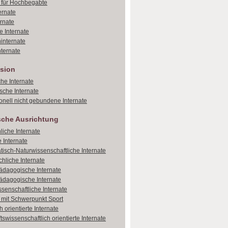
e für Hochbegabte
ernate
ernate
e Internate
internate
ternate
sion
che Internate
sche Internate
onell nicht gebundene Internate
sche Ausrichtung
liche Internate
 Internate
isch-Naturwissenschaftliche Internate
hliche Internate
dagogische Internate
dagogische Internate
ssenschaftliche Internate
e mit Schwerpunkt Sport
 orientierte Internate
tswissenschaftlich orientierte Internate