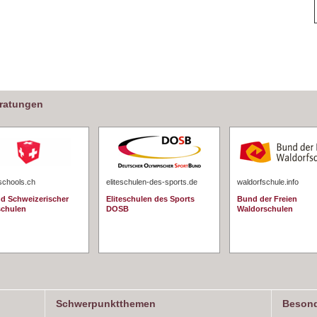
eratungen
schools.ch
eliteschulen-des-sports.de
waldorfschule.info
d Schweizerischer
Eliteschulen des Sports
Bund der Freien
schulen
DOSB
Waldorschulen
Schwerpunktthemen
Besond