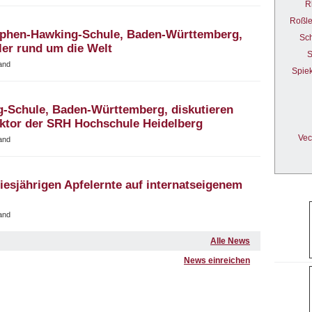
R
Roßl
ephen-Hawking-Schule, Baden-Württemberg,
Sc
ler rund um die Welt
S
and
Spie
g-Schule, Baden-Württemberg, diskutieren
ektor der SRH Hochschule Heidelberg
Vec
and
diesjährigen Apfelernte auf internatseigenem
and
Alle News
News einreichen