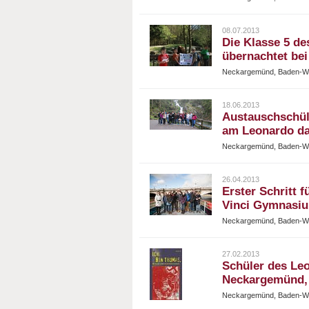
08.07.2013
Die Klasse 5 d
übernachtet be
Neckargemünd, Baden-Wü
18.06.2013
Austauschschül
am Leonardo d
Neckargemünd, Baden-Wü
26.04.2013
Erster Schritt 
Vinci Gymnasiu
Neckargemünd, Baden-Wü
27.02.2013
Schüler des Le
Neckargemünd, 
Neckargemünd, Baden-Wü