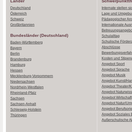
Länder
Schwerpunktt
Deutschland
Internate stellen si
Österreich
Lage und Umgebu
Schweiz
Pädagogischer An
Großbritannien
Internationale Aus
Betreuungsangebo
Bundesländer (Deutschland)
Schulalltag
Schulische Förder
Baden-Württemberg
Abschlüsse
Bayern
Bewerbungsverfah
Berlin
Kosten und Stipen
Brandenburg
Angebot Sport
Hamburg
Angebot Sprache
Hessen
Angebot Musik
Mecklenburg-Vorpommern
Angebot Kunst/Ha
Niedersachsen
Angebot Theater/K
Nordrhein-Westfalen
Angebot Naturwiss
Rheinland-Pfalz
Angebot Wirtschaft
Sachsen
Angebot Natur/Um
Sachsen-Anhalt
Angebot Berufsori
Schleswig-Holstein
Angebot Soziales
Thüringen
Außerschulische Ak