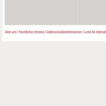
Über uns
|
Rechtlicher Hinweis
|
Datenschutzbestimmungen
|
Login für Interna