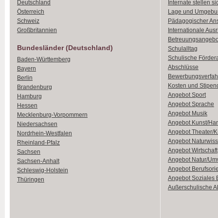
Deutschland
Internate stellen si
Österreich
Lage und Umgebu
Schweiz
Pädagogischer An
Großbritannien
Internationale Aus
Betreuungsangebo
Bundesländer (Deutschland)
Schulalltag
Schulische Förder
Baden-Württemberg
Abschlüsse
Bayern
Bewerbungsverfah
Berlin
Kosten und Stipen
Brandenburg
Angebot Sport
Hamburg
Angebot Sprache
Hessen
Angebot Musik
Mecklenburg-Vorpommern
Angebot Kunst/Ha
Niedersachsen
Angebot Theater/K
Nordrhein-Westfalen
Angebot Naturwiss
Rheinland-Pfalz
Angebot Wirtschaft
Sachsen
Angebot Natur/Um
Sachsen-Anhalt
Angebot Berufsori
Schleswig-Holstein
Angebot Soziales
Thüringen
Außerschulische Ak