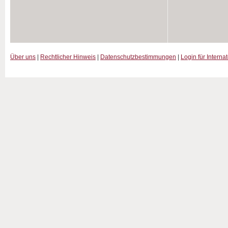
Über uns
|
Rechtlicher Hinweis
|
Datenschutzbestimmungen
|
Login für Interna