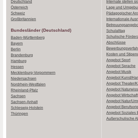
Deutschland
Internate stellen si
Österreich
Lage und Umgebu
Schweiz
Pädagogischer An
Großbritannien
Internationale Aus
Betreuungsangebo
Bundesländer (Deutschland)
Schulalltag
Schulische Förder
Baden-Württemberg
Abschlüsse
Bayern
Bewerbungsverfah
Berlin
Kosten und Stipen
Brandenburg
Angebot Sport
Hamburg
Angebot Sprache
Hessen
Angebot Musik
Mecklenburg-Vorpommern
Angebot Kunst/Ha
Niedersachsen
Angebot Theater/K
Nordrhein-Westfalen
Angebot Naturwiss
Rheinland-Pfalz
Angebot Wirtschaft
Sachsen
Angebot Natur/Um
Sachsen-Anhalt
Angebot Berufsori
Schleswig-Holstein
Angebot Soziales
Thüringen
Außerschulische Ak