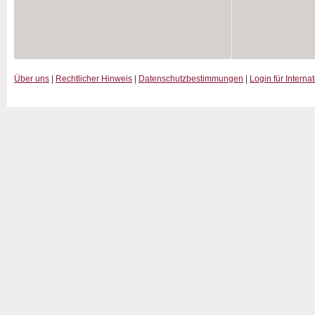
Über uns
|
Rechtlicher Hinweis
|
Datenschutzbestimmungen
|
Login für Interna