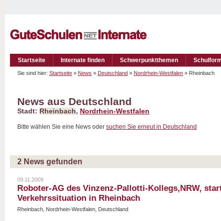
Startseite
Internate finden
Schwerpunktthemen
Schulfor
Sie sind hier:
Startseite
»
News
»
Deutschland
»
Nordrhein-Westfalen
» Rheinbach
News aus Deutschland
Stadt:
Rheinbach
,
Nordrhein-Westfalen
Bitte wählen Sie eine News oder
suchen Sie erneut in Deutschland
2 News gefunden
09.11.2009
Roboter-AG des Vinzenz-Pallotti-Kollegs,NRW, star
Verkehrssituation in Rheinbach
Rheinbach, Nordrhein-Westfalen, Deutschland