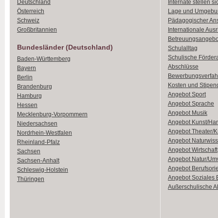
Deutschland
Internate stellen si
Österreich
Lage und Umgebu
Schweiz
Pädagogischer An
Großbritannien
Internationale Aus
Betreuungsangebo
Bundesländer (Deutschland)
Schulalltag
Schulische Förder
Baden-Württemberg
Abschlüsse
Bayern
Bewerbungsverfah
Berlin
Kosten und Stipen
Brandenburg
Angebot Sport
Hamburg
Angebot Sprache
Hessen
Angebot Musik
Mecklenburg-Vorpommern
Angebot Kunst/Ha
Niedersachsen
Angebot Theater/K
Nordrhein-Westfalen
Angebot Naturwiss
Rheinland-Pfalz
Angebot Wirtschaft
Sachsen
Angebot Natur/Um
Sachsen-Anhalt
Angebot Berufsori
Schleswig-Holstein
Angebot Soziales
Thüringen
Außerschulische Ak