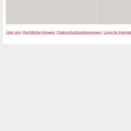
Über uns
|
Rechtlicher Hinweis
|
Datenschutzbestimmungen
|
Login für Interna