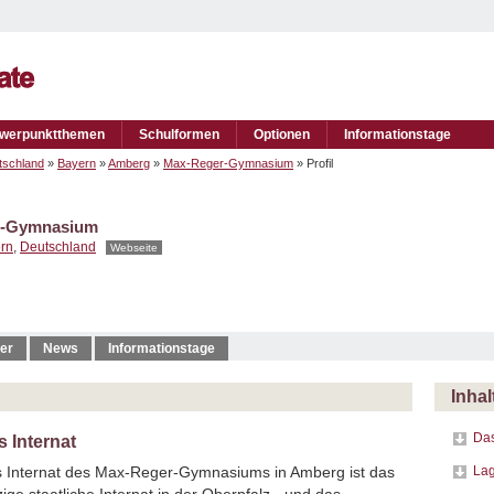
werpunktthemen
Schulformen
Optionen
Informationstage
tschland
»
Bayern
»
Amberg
»
Max-Reger-Gymnasium
» Profil
r-Gymnasium
rn
,
Deutschland
Webseite
er
News
Informationstage
Inhal
Das
 Internat
La
 Internat des Max-Reger-Gymnasiums in Amberg ist das