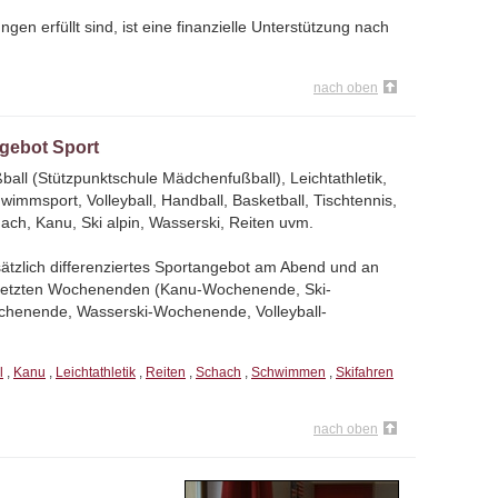
gen erfüllt sind, ist eine finanzielle Unterstützung nach
nach oben
gebot Sport
ball (Stützpunktschule Mädchenfußball), Leichtathletik,
wimmsport, Volleyball, Handball, Basketball, Tischtennis,
ach, Kanu, Ski alpin, Wasserski, Reiten uvm.
ätzlich differenziertes Sportangebot am Abend und an
etzten Wochenenden (Kanu-Wochenende, Ski-
henende, Wasserski-Wochenende, Volleyball-
l
,
Kanu
,
Leichtathletik
,
Reiten
,
Schach
,
Schwimmen
,
Skifahren
nach oben