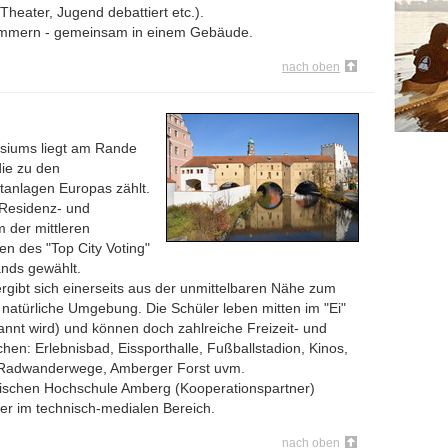
heater, Jugend debattiert etc.).
immern - gemeinsam in einem Gebäude.
nach oben
siums liegt am Rande
die zu den
dtanlagen Europas zählt.
 Residenz- und
 der mittleren
n des "Top City Voting"
ands gewählt.
ergibt sich einerseits aus der unmittelbaren Nähe zum
 natürliche Umgebung. Die Schüler leben mitten im "Ei"
annt wird) und können doch zahlreiche Freizeit- und
en: Erlebnisbad, Eissporthalle, Fußballstadion, Kinos,
Radwanderwege, Amberger Forst uvm.
nischen Hochschule Amberg (Kooperationspartner)
ler im technisch-medialen Bereich.
nach oben