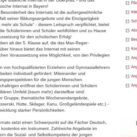
zige staatliche Internat in der Oberpfalz - und das
Päd
ische Internat in Bayern!
Int
 Besonderheit des Internats ist die außergewöhnliche
lfalt seiner Bildungsangebote und die Einzigartigkeit
Sch
mehr als Schule" - diesem Leitspruch verpflichtet, bietet
Abs
 die Schülerinnen und Schüler wohlfühlen und zu Hause
ussetzung für den schulischen Erfolg!
Be
en ab der 5. Klasse auf, die das Max-Reger-
Kos
r hinaus bietet das Internat mit seinen
chen Voraussetzung eine Möglichkeit, von den Privilegien
Ang
Ang
n von hochqualifizierten Erziehern und Gymnasiallehrern
eiten individuell gefördert: Miteinander und
Ang
dungsperspektiven für die jungen Menschen.
Ang
ichaltrigen eröffnet den Schülerinnen und Schülern
iliären Umfeld (kaum mehr) darstellbar sind:
r Gruppe, thematische Wochenendangebote,
erski, Hütte, Skilager, Kanu, Großgeländespiele etc.) -
wicklung starker Persönlichkeiten.
ernats setzt einen Schwerpunkt auf die Fächer Deutsch,
n kostenlos ein Instrument. Zahlreiche Angebote im
ern die Sozial- und Selbstkompetenz der jungen