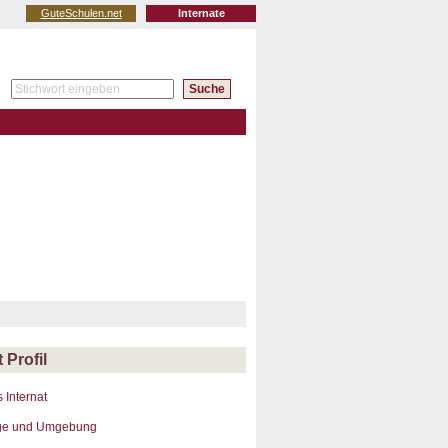
GuteSchulen.net
Internate
t Profil
 Internat
ge und Umgebung