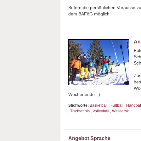
Sofern die persönlichen Voraussetzun
dem BAFöG möglich.
An
Fuß
Sch
Sch
Zus
bes
Woc
Wochenende...)
Stichworte:
Basketball
,
Fußball
,
Handbal
,
Tischtennis
,
Volleyball
,
Wasserski
Angebot Sprache