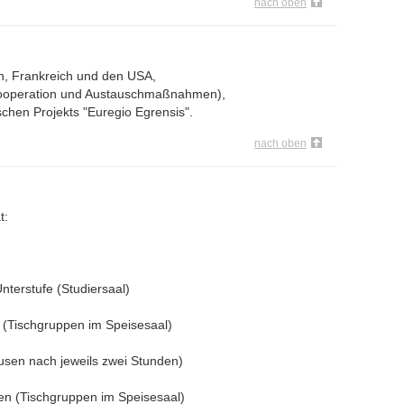
nach oben
n, Frankreich und den USA,
Kooperation und Austauschmaßnahmen),
chen Projekts "Euregio Egrensis".
nach oben
t:
nterstufe (Studiersaal)
(Tischgruppen im Speisesaal)
usen nach jeweils zwei Stunden)
n (Tischgruppen im Speisesaal)