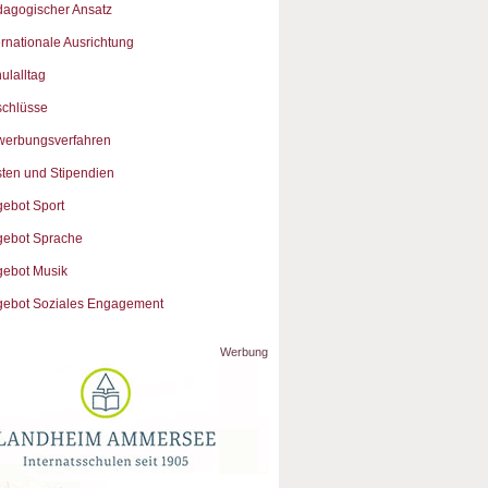
agogischer Ansatz
ernationale Ausrichtung
ulalltag
chlüsse
werbungsverfahren
ten und Stipendien
ebot Sport
ebot Sprache
ebot Musik
ebot Soziales Engagement
Werbung