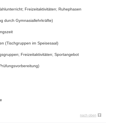
hlunterricht; Freizeitaktivitäten; Ruhephasen
ung durch Gymnasiallehrkräfte)
ngszeit
n (Tischgruppen im Speisesaal)
gruppen; Freizeitaktivitäten; Sportangebot
 Prüfungsvorbereitung)
e
nach oben