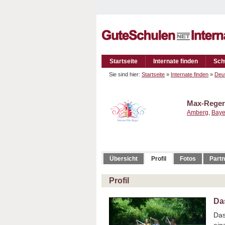
Startseite
Internate finden
Sch
Sie sind hier:
Startseite
»
Internate finden
»
Deu
Max-Rege
Amberg
,
Baye
Übersicht
Profil
Fotos
Partn
Profil
Das
Das