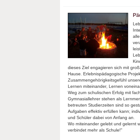
Pä
Leb
Int
all
ver
lei
Leb
Kin
dieses Ziel engagieren sich mit gro
Hause. Erlebnispädagogische Projekte
Zusammengehörigkeitsgefühl unsere
Lernen miteinander, Lernen voneina
Weg zum schulischen Erfolg mit fac
Gymnasiallehrer stehen als Lernment
betreuten Studierzeiten sind so gest
Aufgaben effektiv erfüllen kann; in
und Schüler dabei von Anfang an.
Wo miteinander gelebt und gelernt w
verbindet mehr als Schule!"