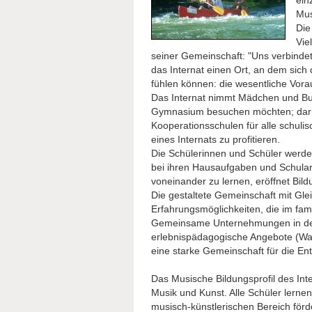
ein
Mus
Die
Vie
seiner Gemeinschaft: "Uns verbindet 
das Internat einen Ort, an dem sich
fühlen können: die wesentliche Vora
Das Internat nimmt Mädchen und Bub
Gymnasium besuchen möchten; darübe
Kooperationsschulen für alle schulis
eines Internats zu profitieren.
Die Schülerinnen und Schüler werde
bei ihren Hausaufgaben und Schularb
voneinander zu lernen, eröffnet Bil
Die gestaltete Gemeinschaft mit Gle
Erfahrungsmöglichkeiten, die im fam
Gemeinsame Unternehmungen in de
erlebnispädagogische Angebote (Wass
eine starke Gemeinschaft für die Ent
Das Musische Bildungsprofil des Int
Musik und Kunst. Alle Schüler lerne
musisch-künstlerischen Bereich förd