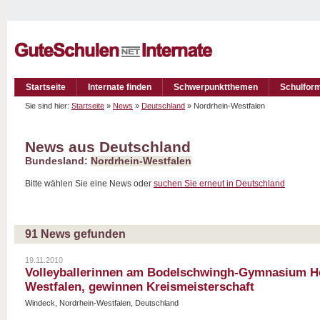
Startseite
Internate finden
Schwerpunktthemen
Schulfor
Sie sind hier:
Startseite
»
News
»
Deutschland
» Nordrhein-Westfalen
News aus Deutschland
Bundesland:
Nordrhein-Westfalen
Bitte wählen Sie eine News oder
suchen Sie erneut in Deutschland
91 News gefunden
19.11.2010
Volleyballerinnen am Bodelschwingh-Gymnasium He
Westfalen, gewinnen Kreismeisterschaft
Windeck, Nordrhein-Westfalen, Deutschland