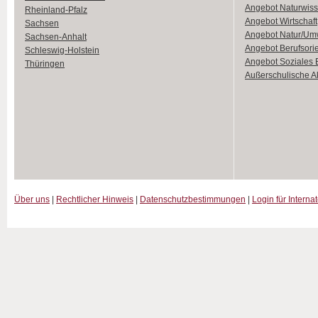
Angebot Naturwiss
Rheinland-Pfalz
Angebot Wirtschaft
Sachsen
Angebot Natur/Um
Sachsen-Anhalt
Angebot Berufsori
Schleswig-Holstein
Angebot Soziales
Thüringen
Außerschulische Ak
Über uns
|
Rechtlicher Hinweis
|
Datenschutzbestimmungen
|
Login für Interna