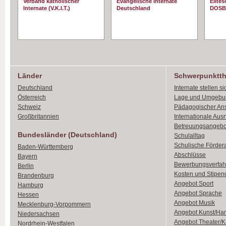
Verband katholischer
Evangelische Internate
Elite
Internate (V.K.I.T.)
Deutschland
DOSB
Länder
Schwerpunktt
Deutschland
Internate stellen si
Österreich
Lage und Umgebu
Schweiz
Pädagogischer An
Großbritannien
Internationale Aus
Betreuungsangebo
Bundesländer (Deutschland)
Schulalltag
Schulische Förder
Baden-Württemberg
Abschlüsse
Bayern
Bewerbungsverfah
Berlin
Kosten und Stipen
Brandenburg
Angebot Sport
Hamburg
Angebot Sprache
Hessen
Angebot Musik
Mecklenburg-Vorpommern
Angebot Kunst/Ha
Niedersachsen
Angebot Theater/K
Nordrhein-Westfalen