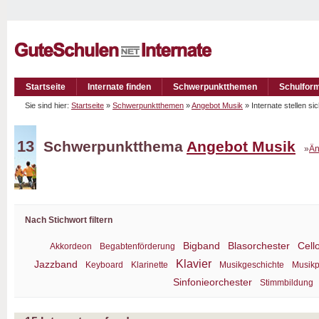
Startseite
Internate finden
Schwerpunktthemen
Schulfor
Sie sind hier:
Startseite
»
Schwerpunktthemen
»
Angebot Musik
» Internate stellen s
13
Schwerpunktthema
Angebot Musik
»
Än
Nach Stichwort filtern
Bigband
Blasorchester
Cell
Akkordeon
Begabtenförderung
Klavier
Jazzband
Keyboard
Klarinette
Musikgeschichte
Musikp
Sinfonieorchester
Stimmbildung