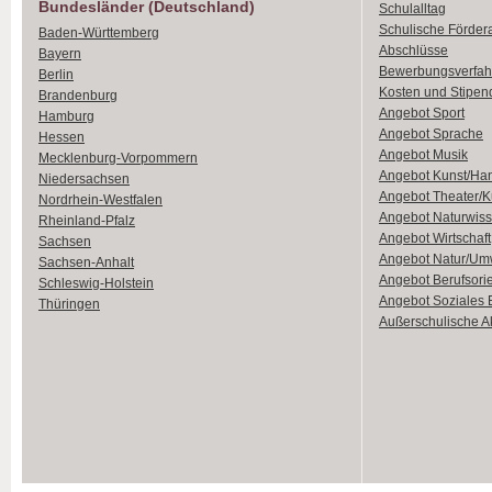
Bundesländer (Deutschland)
Schulalltag
Schulische Förder
Baden-Württemberg
Abschlüsse
Bayern
Bewerbungsverfah
Berlin
Kosten und Stipen
Brandenburg
Angebot Sport
Hamburg
Angebot Sprache
Hessen
Angebot Musik
Mecklenburg-Vorpommern
Angebot Kunst/Ha
Niedersachsen
Angebot Theater/K
Nordrhein-Westfalen
Angebot Naturwiss
Rheinland-Pfalz
Angebot Wirtschaft
Sachsen
Angebot Natur/Um
Sachsen-Anhalt
Angebot Berufsori
Schleswig-Holstein
Angebot Soziales
Thüringen
Außerschulische Ak