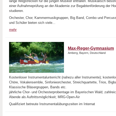
lange Wegstrecken für die jungen Musiker entfallen. Musikalisch bes
einer Aufnahmeprüfung an der Akademie zur Begabtenförderung der Hoc
studieren.
Orchester, Chor, Kammermusikgruppen, Big Band, Combo und Percussi
und Schüler bieten sich viele...
mehr
Max-Reger-Gymnasium
Amberg, Bayern, Deutschland
Kostenloser Instrumentalunterricht (nahezu aller Instrumente); kostenl
Chöre, Vokalensemble, Sinfonieorchester, Streichquartette, Trios, Bi
Klassische Bläsergruppen, Bands etc.
jährliche Chor- und Orchesterprobentage im Bayerischen Wald; zahlre
Abende als Auftrittsmöglichkeit; MRG-Open-Air
Qualifiziert betreute Instrumentalübungszeiten im Internat