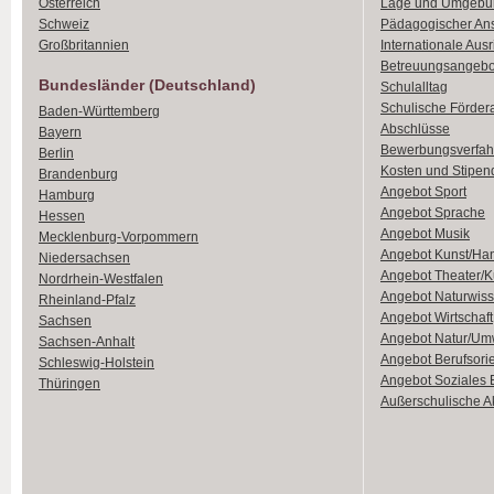
Österreich
Lage und Umgebu
Schweiz
Pädagogischer An
Großbritannien
Internationale Aus
Betreuungsangebo
Bundesländer (Deutschland)
Schulalltag
Schulische Förder
Baden-Württemberg
Abschlüsse
Bayern
Bewerbungsverfah
Berlin
Kosten und Stipen
Brandenburg
Angebot Sport
Hamburg
Angebot Sprache
Hessen
Angebot Musik
Mecklenburg-Vorpommern
Angebot Kunst/Ha
Niedersachsen
Angebot Theater/K
Nordrhein-Westfalen
Angebot Naturwiss
Rheinland-Pfalz
Angebot Wirtschaft
Sachsen
Angebot Natur/Um
Sachsen-Anhalt
Angebot Berufsori
Schleswig-Holstein
Angebot Soziales
Thüringen
Außerschulische Ak