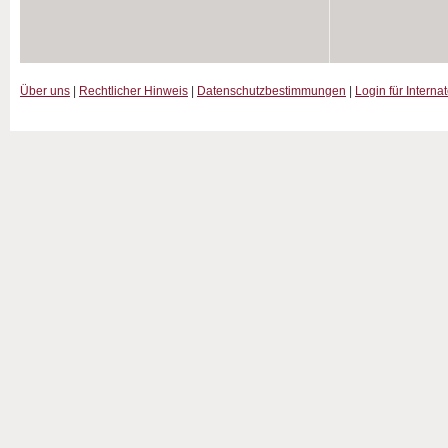
Über uns
|
Rechtlicher Hinweis
|
Datenschutzbestimmungen
|
Login für Interna