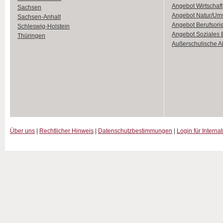
Angebot Wirtschaft
Sachsen
Angebot Natur/Um
Sachsen-Anhalt
Angebot Berufsori
Schleswig-Holstein
Angebot Soziales
Thüringen
Außerschulische Ak
Über uns
|
Rechtlicher Hinweis
|
Datenschutzbestimmungen
|
Login für Interna