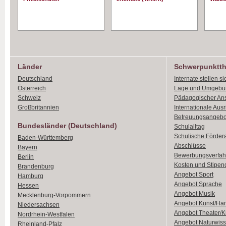
Länder
Schwerpunktt
Deutschland
Internate stellen si
Österreich
Lage und Umgebu
Schweiz
Pädagogischer An
Großbritannien
Internationale Aus
Betreuungsangebo
Bundesländer (Deutschland)
Schulalltag
Schulische Förder
Baden-Württemberg
Abschlüsse
Bayern
Bewerbungsverfah
Berlin
Kosten und Stipen
Brandenburg
Angebot Sport
Hamburg
Angebot Sprache
Hessen
Angebot Musik
Mecklenburg-Vorpommern
Angebot Kunst/Ha
Niedersachsen
Angebot Theater/K
Nordrhein-Westfalen
Angebot Naturwiss
Rheinland-Pfalz