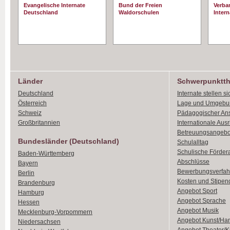
Evangelische Internate
Bund der Freien
Verba
Deutschland
Waldorschulen
Intern
Länder
Schwerpunktt
Deutschland
Internate stellen si
Österreich
Lage und Umgebu
Schweiz
Pädagogischer An
Großbritannien
Internationale Aus
Betreuungsangebo
Bundesländer (Deutschland)
Schulalltag
Schulische Förder
Baden-Württemberg
Abschlüsse
Bayern
Bewerbungsverfah
Berlin
Kosten und Stipen
Brandenburg
Angebot Sport
Hamburg
Angebot Sprache
Hessen
Angebot Musik
Mecklenburg-Vorpommern
Angebot Kunst/Ha
Niedersachsen