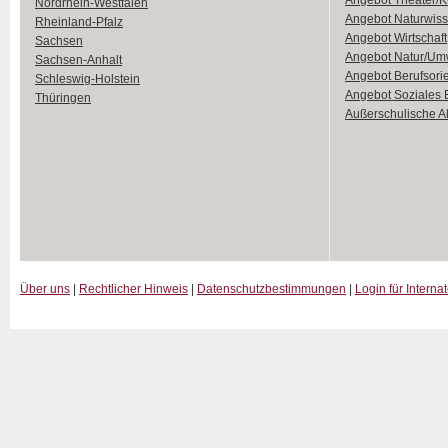
Angebot Theater/K
Nordrhein-Westfalen
Angebot Naturwiss
Rheinland-Pfalz
Angebot Wirtschaft
Sachsen
Angebot Natur/Um
Sachsen-Anhalt
Angebot Berufsori
Schleswig-Holstein
Angebot Soziales
Thüringen
Außerschulische Ak
Über uns
|
Rechtlicher Hinweis
|
Datenschutzbestimmungen
|
Login für Interna