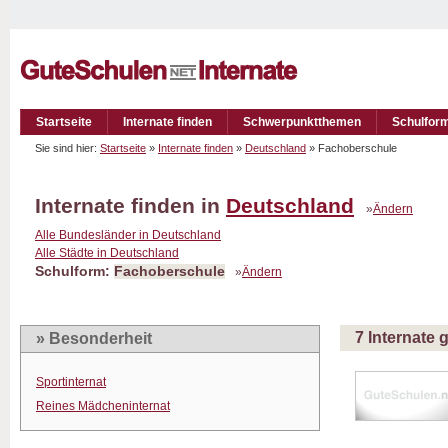
Startseite
Internate finden
Schwerpunktthemen
Schulfor
Sie sind hier:
Startseite
»
Internate finden
»
Deutschland
» Fachoberschule
Internate finden in
Deutschland
»
Ändern
Alle Bundesländer in Deutschland
Alle Städte in Deutschland
Schulform:
Fachoberschule
»
Ändern
7 Internate
» Besonderheit
Sportinternat
Reines Mädcheninternat