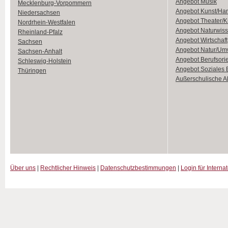
Angebot Musik
Mecklenburg-Vorpommern
Angebot Kunst/Ha
Niedersachsen
Angebot Theater/K
Nordrhein-Westfalen
Angebot Naturwiss
Rheinland-Pfalz
Angebot Wirtschaft
Sachsen
Angebot Natur/Um
Sachsen-Anhalt
Angebot Berufsori
Schleswig-Holstein
Angebot Soziales
Thüringen
Außerschulische Ak
Über uns
|
Rechtlicher Hinweis
|
Datenschutzbestimmungen
|
Login für Interna