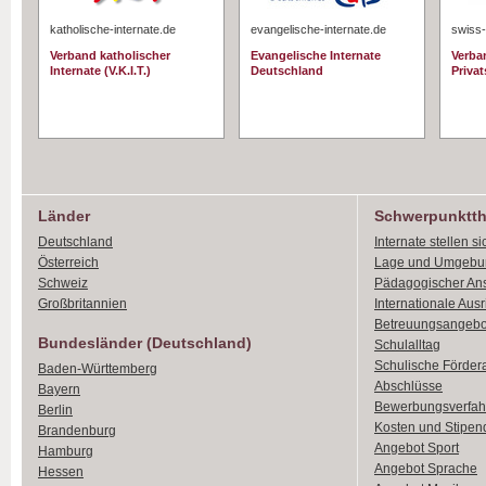
katholische-internate.de
evangelische-internate.de
swiss-
Verband katholischer
Evangelische Internate
Verba
Internate (V.K.I.T.)
Deutschland
Priva
Länder
Schwerpunktt
Deutschland
Internate stellen si
Österreich
Lage und Umgebu
Schweiz
Pädagogischer An
Großbritannien
Internationale Aus
Betreuungsangebo
Bundesländer (Deutschland)
Schulalltag
Schulische Förder
Baden-Württemberg
Abschlüsse
Bayern
Bewerbungsverfah
Berlin
Kosten und Stipen
Brandenburg
Angebot Sport
Hamburg
Angebot Sprache
Hessen