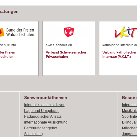
eratungen
schule.info
swiss-schools.ch
katholische-internate.d
er Freien
Verband Schweizerischer
Verband katholischer
rschulen
Privatschulen
Internate (V.K.I.T.)
Schwerpunktthemen
Besond
Internate stellen sich vor
Internat
Lage und Umgebung
Musikint
Pädagogischer Ansatz
Sportint
Internationale Ausrichtung
Bilingual
Betreuungsangebot
Mädchen
Schulalltag
Jungenin