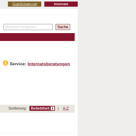
GuteSchulen.net
Internate
Service:
Internatsberatungen
Sortierung:
Beliebtheit
|
A-Z