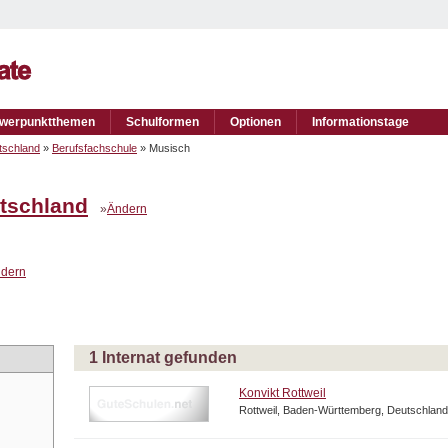
werpunktthemen
Schulformen
Optionen
Informationstage
tschland
»
Berufsfachschule
» Musisch
tschland
»
Ändern
dern
1 Internat gefunden
Konvikt Rottweil
Rottweil, Baden-Württemberg, Deutschland