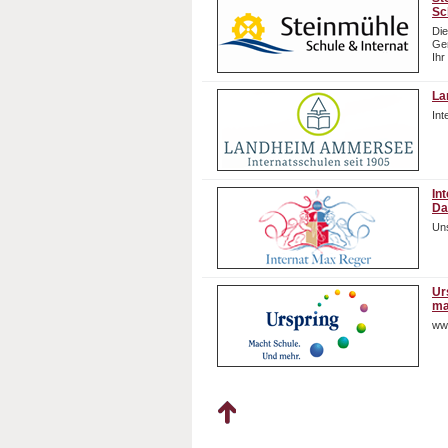
Sc
Die
Gem
Ihr
La
In
In
Da
Uns
Ur
ma
ww