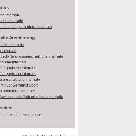
sion
che Internate
sche Internate
onell nicht gebundene Internate
sche Ausrichtung
liche Internate
 Internate
isch-Naturwissenschaftliche Internate
hliche Internate
dagogische Internate
dagogische Internate
ssenschaftliche Internate
e mit Schwerpunkt Sport
 orientierte Internate
tswissenschaftlich orientierte Internate
seiten
len.net - Übersichtsseite.