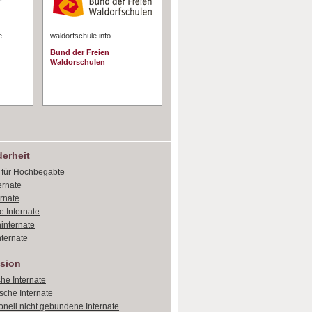
e
waldorfschule.info
Bund der Freien
Waldorschulen
erheit
e für Hochbegabte
ernate
ernate
e Internate
internate
ternate
sion
che Internate
sche Internate
onell nicht gebundene Internate