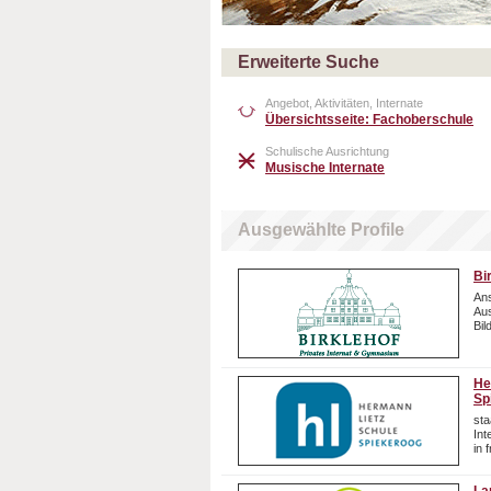
Erweiterte Suche
Angebot, Aktivitäten, Internate
Übersichtsseite: Fachoberschule
Schulische Ausrichtung
Musische Internate
Ausgewählte Profile
Bi
Ans
Aus
Bil
He
Sp
sta
In
in 