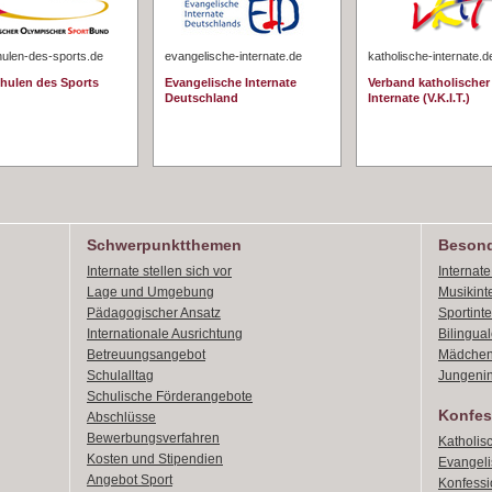
hulen-des-sports.de
evangelische-internate.de
katholische-internate.d
chulen des Sports
Evangelische Internate
Verband katholischer
Deutschland
Internate (V.K.I.T.)
Schwerpunktthemen
Besond
Internate stellen sich vor
Internat
Lage und Umgebung
Musikint
Pädagogischer Ansatz
Sportint
Internationale Ausrichtung
Bilingual
Betreuungsangebot
Mädchen
Schulalltag
Jungenin
Schulische Förderangebote
Konfes
Abschlüsse
Bewerbungsverfahren
Katholis
Kosten und Stipendien
Evangeli
Angebot Sport
Konfessi