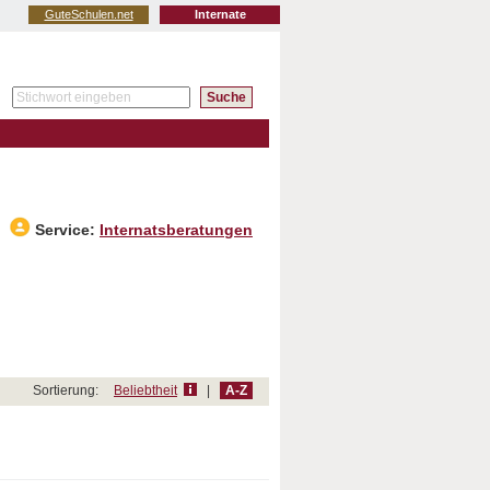
GuteSchulen.net
Internate
Service:
Internatsberatungen
Sortierung:
Beliebtheit
|
A-Z