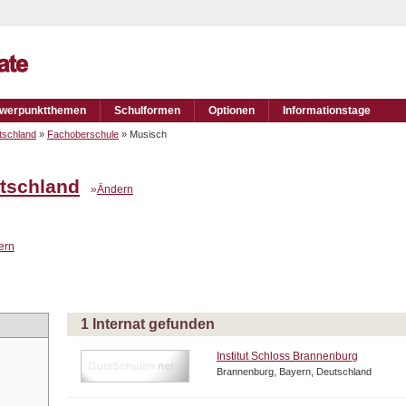
werpunktthemen
Schulformen
Optionen
Informationstage
tschland
»
Fachoberschule
» Musisch
tschland
»
Ändern
ern
1 Internat gefunden
Institut Schloss Brannenburg
Brannenburg, Bayern, Deutschland