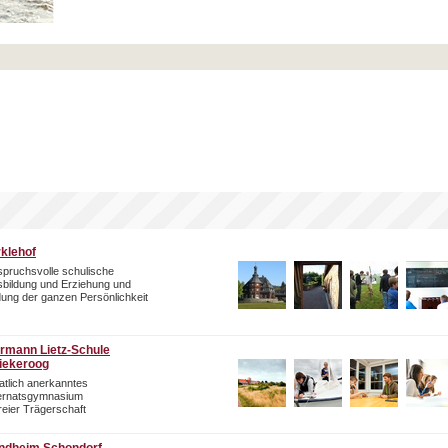
rklehof
pruchsvolle schulische
bildung und Erziehung und
dung der ganzen Persönlichkeit
rmann Lietz-Schule
iekeroog
atlich anerkanntes
ternatsgymnasium
freier Trägerschaft