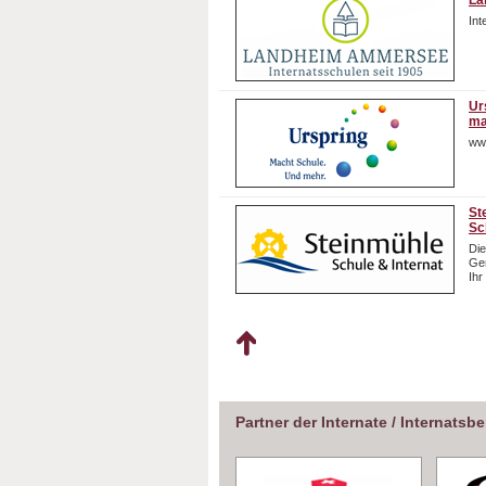
La
In
Ur
ma
ww
St
Sc
Die
Gem
Ihr
Partner der Internate / Internatsb