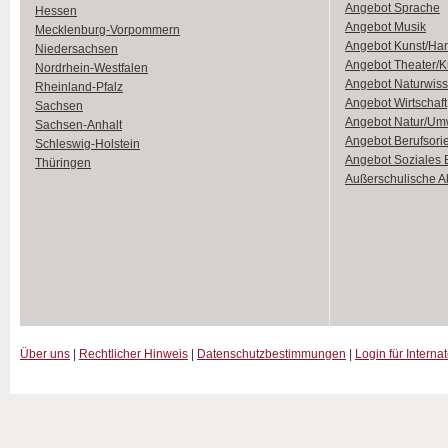
Angebot Sprache
Hessen
Angebot Musik
Mecklenburg-Vorpommern
Angebot Kunst/Ha
Niedersachsen
Angebot Theater/K
Nordrhein-Westfalen
Angebot Naturwiss
Rheinland-Pfalz
Angebot Wirtschaft
Sachsen
Angebot Natur/Um
Sachsen-Anhalt
Angebot Berufsori
Schleswig-Holstein
Angebot Soziales
Thüringen
Außerschulische Ak
Über uns
|
Rechtlicher Hinweis
|
Datenschutzbestimmungen
|
Login für Interna