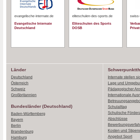
evangelische-internate.de
eliteschulen-des-sports.de
swiss-
Evangelische Internate
Eliteschulen des Sports
Verba
Deutschland
DOSB
Priva
Länder
Schwerpunktt
Deutschland
Internate stellen si
Österreich
Lage und Umgebu
Schweiz
Pädagogischer An
Großbritannien
Internationale Aus
Betreuungsangebo
Bundesländer (Deutschland)
Schulalltag
Schulische Förder
Baden-Württemberg
Abschlüsse
Bayern
Bewerbungsverfah
Berlin
Kosten und Stipen
Brandenburg
Angebot Sport
Hamburg