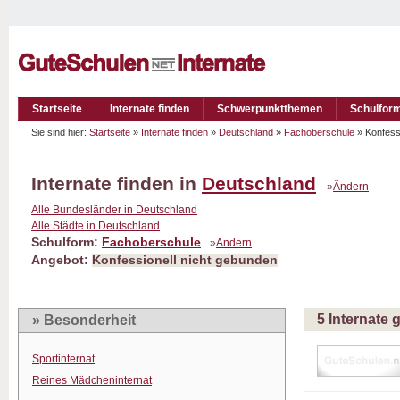
Startseite
Internate finden
Schwerpunktthemen
Schulfor
Sie sind hier:
Startseite
»
Internate finden
»
Deutschland
»
Fachoberschule
» Konfess
Internate finden in
Deutschland
»
Ändern
Alle Bundesländer in Deutschland
Alle Städte in Deutschland
Schulform:
Fachoberschule
»
Ändern
Angebot:
Konfessionell nicht gebunden
5 Internate
» Besonderheit
Sportinternat
Reines Mädcheninternat