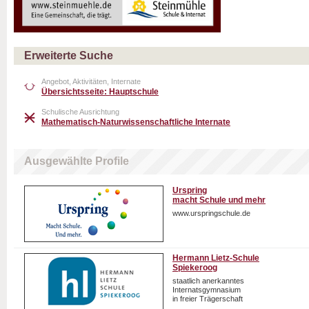
Erweiterte Suche
Angebot, Aktivitäten, Internate
Übersichtsseite: Hauptschule
Schulische Ausrichtung
Mathematisch-Naturwissenschaftliche Internate
Ausgewählte Profile
Urspring
macht Schule und mehr
www.urspringschule.de
Hermann Lietz-Schule
Spiekeroog
staatlich anerkanntes
Internatsgymnasium
in freier Trägerschaft