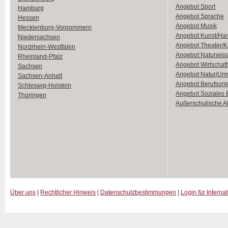
Angebot Sport
Hamburg
Angebot Sprache
Hessen
Angebot Musik
Mecklenburg-Vorpommern
Angebot Kunst/Ha
Niedersachsen
Angebot Theater/K
Nordrhein-Westfalen
Angebot Naturwiss
Rheinland-Pfalz
Angebot Wirtschaft
Sachsen
Angebot Natur/Um
Sachsen-Anhalt
Angebot Berufsori
Schleswig-Holstein
Angebot Soziales
Thüringen
Außerschulische Ak
Über uns
|
Rechtlicher Hinweis
|
Datenschutzbestimmungen
|
Login für Interna