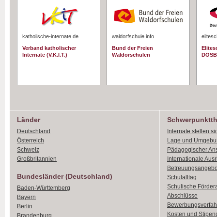
katholische-internate.de
waldorfschule.info
elites
Verband katholischer
Bund der Freien
Elite
Internate (V.K.I.T.)
Waldorschulen
DOSB
Länder
Schwerpunktt
Deutschland
Internate stellen si
Österreich
Lage und Umgebu
Schweiz
Pädagogischer An
Großbritannien
Internationale Aus
Betreuungsangebo
Bundesländer (Deutschland)
Schulalltag
Schulische Förder
Baden-Württemberg
Abschlüsse
Bayern
Bewerbungsverfah
Berlin
Kosten und Stipen
Brandenburg