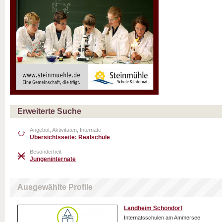
Erweiterte Suche
Angebot, Aktivitäten, Internate
Übersichtsseite: Realschule
Besonderheit
Jungeninternate
Ausgewählte Profile
Landheim Schondorf
Internatsschulen am Ammersee