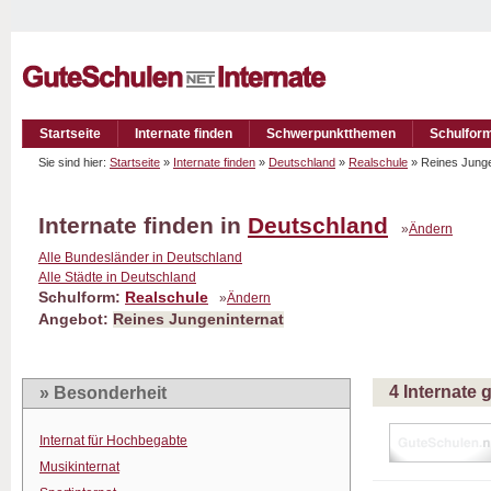
Startseite
Internate finden
Schwerpunktthemen
Schulfor
Sie sind hier:
Startseite
»
Internate finden
»
Deutschland
»
Realschule
» Reines Jung
Internate finden in
Deutschland
»
Ändern
Alle Bundesländer in Deutschland
Alle Städte in Deutschland
Schulform:
Realschule
»
Ändern
Angebot:
Reines Jungeninternat
4 Internate
» Besonderheit
Internat für Hochbegabte
Musikinternat