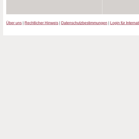
Über uns
|
Rechtlicher Hinweis
|
Datenschutzbestimmungen
|
Login für Interna