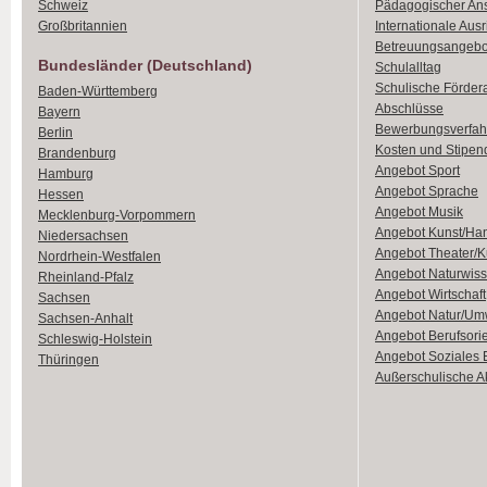
Schweiz
Pädagogischer An
Großbritannien
Internationale Aus
Betreuungsangebo
Bundesländer (Deutschland)
Schulalltag
Schulische Förder
Baden-Württemberg
Abschlüsse
Bayern
Bewerbungsverfah
Berlin
Kosten und Stipen
Brandenburg
Angebot Sport
Hamburg
Angebot Sprache
Hessen
Angebot Musik
Mecklenburg-Vorpommern
Angebot Kunst/Ha
Niedersachsen
Angebot Theater/K
Nordrhein-Westfalen
Angebot Naturwiss
Rheinland-Pfalz
Angebot Wirtschaft
Sachsen
Angebot Natur/Um
Sachsen-Anhalt
Angebot Berufsori
Schleswig-Holstein
Angebot Soziales
Thüringen
Außerschulische Ak