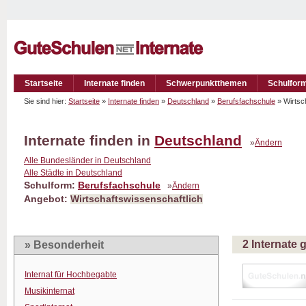
Startseite
Internate finden
Schwerpunktthemen
Schulfor
Sie sind hier:
Startseite
»
Internate finden
»
Deutschland
»
Berufsfachschule
» Wirtsc
Internate finden in
Deutschland
»
Ändern
Alle Bundesländer in Deutschland
Alle Städte in Deutschland
Schulform:
Berufsfachschule
»
Ändern
Angebot:
Wirtschaftswissenschaftlich
2 Internate
» Besonderheit
Internat für Hochbegabte
Musikinternat