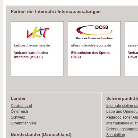
Partner der Internate / Internatsberatungen
katholische-internate.de
eliteschulen-des-sports.de
swiss-
Verband katholischer
Eliteschulen des Sports
Verba
Internate (V.K.I.T.)
DOSB
Priva
Länder
Schwerpunktt
Deutschland
Internate stellen si
Österreich
Lage und Umgebu
Schweiz
Pädagogischer An
Großbritannien
Internationale Aus
Betreuungsangebo
Bundesländer (Deutschland)
Schulalltag