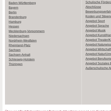
Schulische Förder
Baden-Württemberg
Abschlüsse
Bayern
Bewerbungsverfah
Berlin
Kosten und Stipen
Brandenburg
Angebot Sport
Hamburg
Angebot Sprache
Hessen
Angebot Musik
Mecklenburg-Vorpommern
Angebot Kunst/Ha
Niedersachsen
Angebot Theater/K
Nordrhein-Westfalen
Angebot Naturwiss
Rheinland-Pfalz
Angebot Wirtschaft
Sachsen
Angebot Natur/Um
Sachsen-Anhalt
Angebot Berufsori
Schleswig-Holstein
Angebot Soziales
Thüringen
Außerschulische Ak