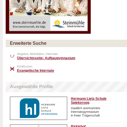
Erweiterte Suche
Angebot, Aktivitäten, Internate
Übersichtsseite: Aufbaugymnasium
Konfession
Evangelische Internate
Ausgewählte Profile
Hermann Lietz-Schule
Spiekeroog
staatlich anerkanntes
Internatsgymnasium
in freier Trägerschaft
Birklehof