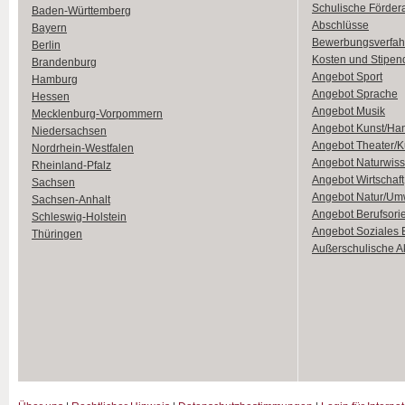
Schulische Förder
Baden-Württemberg
Abschlüsse
Bayern
Bewerbungsverfah
Berlin
Kosten und Stipen
Brandenburg
Angebot Sport
Hamburg
Angebot Sprache
Hessen
Angebot Musik
Mecklenburg-Vorpommern
Angebot Kunst/Ha
Niedersachsen
Angebot Theater/K
Nordrhein-Westfalen
Angebot Naturwiss
Rheinland-Pfalz
Angebot Wirtschaft
Sachsen
Angebot Natur/Um
Sachsen-Anhalt
Angebot Berufsori
Schleswig-Holstein
Angebot Soziales
Thüringen
Außerschulische Ak