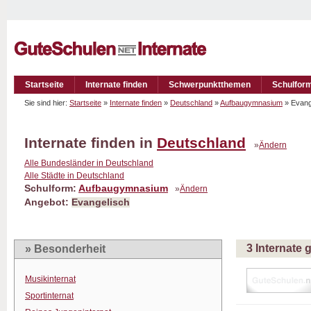
Startseite
Internate finden
Schwerpunktthemen
Schulfor
Sie sind hier:
Startseite
»
Internate finden
»
Deutschland
»
Aufbaugymnasium
» Evan
Internate finden in
Deutschland
»
Ändern
Alle Bundesländer in Deutschland
Alle Städte in Deutschland
Schulform:
Aufbaugymnasium
»
Ändern
Angebot:
Evangelisch
3 Internate
» Besonderheit
Musikinternat
Sportinternat