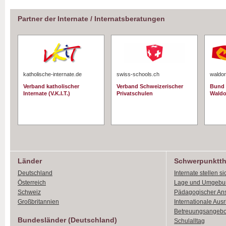
Partner der Internate / Internatsberatungen
katholische-internate.de
swiss-schools.ch
waldor
Verband katholischer
Verband Schweizerischer
Bund 
Internate (V.K.I.T.)
Privatschulen
Waldo
Länder
Schwerpunktt
Deutschland
Internate stellen si
Österreich
Lage und Umgebu
Schweiz
Pädagogischer An
Großbritannien
Internationale Aus
Betreuungsangebo
Bundesländer (Deutschland)
Schulalltag