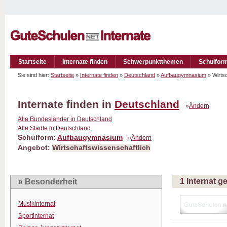
Startseite
Internate finden
Schwerpunktthemen
Schulfor
Sie sind hier:
Startseite
»
Internate finden
»
Deutschland
»
Aufbaugymnasium
» Wirts
Internate finden in
Deutschland
»
Ändern
Alle Bundesländer in Deutschland
Alle Städte in Deutschland
Schulform:
Aufbaugymnasium
»
Ändern
Angebot:
Wirtschaftswissenschaftlich
1 Internat 
» Besonderheit
Musikinternat
Sportinternat