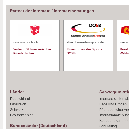
Partner der Internate / Internatsberatungen
swiss-schools.ch
eliteschulen-des-sports.de
waldor
Verband Schweizerischer
Eliteschulen des Sports
Bund 
Privatschulen
DOSB
Waldo
Länder
Schwerpunktt
Deutschland
Internate stellen si
Österreich
Lage und Umgebu
Schweiz
Pädagogischer An
Großbritannien
Internationale Aus
Betreuungsangebo
Bundesländer (Deutschland)
Schulalltag