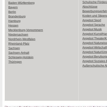
Schulische Förder
Baden-Württemberg
Abschlüsse
Bayern
Bewerbungsverfah
Berlin
Kosten und Stipen
Brandenburg
Angebot Sport
Hamburg
Angebot Sprache
Hessen
Angebot Musik
Mecklenburg-Vorpommern
Angebot Kunst/Ha
Niedersachsen
Angebot Theater/K
Nordrhein-Westfalen
Angebot Naturwiss
Rheinland-Pfalz
Angebot Wirtschaft
Sachsen
Angebot Natur/Um
Sachsen-Anhalt
Angebot Berufsori
Schleswig-Holstein
Angebot Soziales
Thüringen
Außerschulische Ak