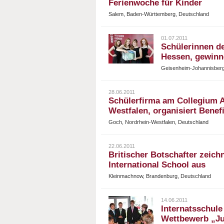
Ferienwoche für Kinder
Salem, Baden-Württemberg, Deutschland
01.07.2011
Schülerinnen d
Hessen, gewinn
Geisenheim-Johannisberg
28.06.2011
Schülerfirma am Collegium 
Westfalen, organisiert Benef
Goch, Nordrhein-Westfalen, Deutschland
22.06.2011
Britischer Botschafter zeich
International School aus
Kleinmachnow, Brandenburg, Deutschland
14.06.2011
Internatsschule
Wettbewerb „Ju