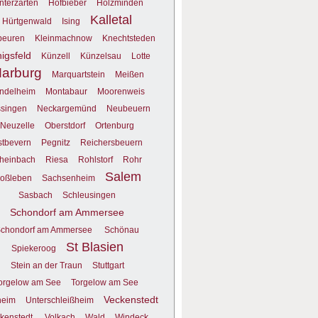
nterzarten
Hofbieber
Holzminden
Kalletal
Hürtgenwald
Ising
beuren
Kleinmachnow
Knechtsteden
igsfeld
Künzell
Künzelsau
Lotte
arburg
Marquartstein
Meißen
ndelheim
Montabaur
Moorenweis
singen
Neckargemünd
Neubeuern
Neuzelle
Oberstdorf
Ortenburg
stbevern
Pegnitz
Reichersbeuern
heinbach
Riesa
Rohlstorf
Rohr
Salem
oßleben
Sachsenheim
Sasbach
Schleusingen
Schondorf am Ammersee
chondorf am Ammersee
Schönau
St Blasien
Spiekeroog
Stein an der Traun
Stuttgart
orgelow am See
Torgelow am See
Veckenstedt
heim
Unterschleißheim
kenstedt
Volkach
Wald
Windeck