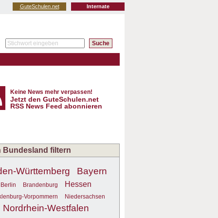
GuteSchulen.net
Internate
Keine News mehr verpassen!
Jetzt den GuteSchulen.net
RSS News Feed abonnieren
 Bundesland filtern
den-Württemberg
Bayern
Hessen
Berlin
Brandenburg
lenburg-Vorpommern
Niedersachsen
Nordrhein-Westfalen