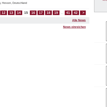
, Hessen, Deutschland
12
13
14
15
16
17
18
19
…
41
42
>
Alle News
News einreichen