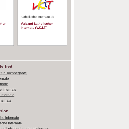
katholische-internate.de
cher
Verband katholischer
Internate (V.K.I.T.)
erheit
e für Hochbegabte
ernate
ernate
e Internate
internate
ternate
sion
che Internate
sche Internate
onell nicht gebundene Internate