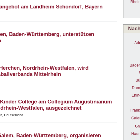
Rhein
hangebot am Landheim Schondorf, Bayern
Nach 
sien, Baden-Württemberg, unterstützen
a
Ad
Bade
rchen, Nordrhein-Westfalen, wird
ballverbands Mittelrhein
Bü
Darm
Ehin
 Kinder College am Collegium Augustinianum
drhein-Westfalen, ausgezeichnet
Frank
en, Deutschland
Gaie
Gm
Haun
Salem, Baden-Württemberg, organisieren