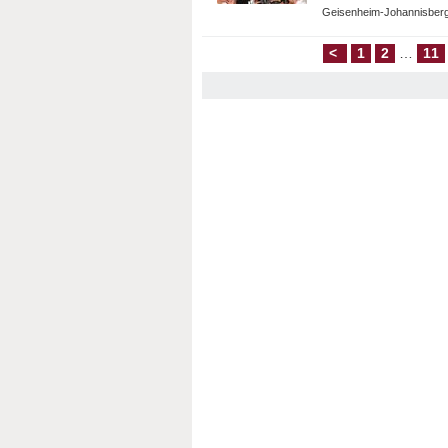
Geisenheim-Johannisberg
<
1
2
…
11