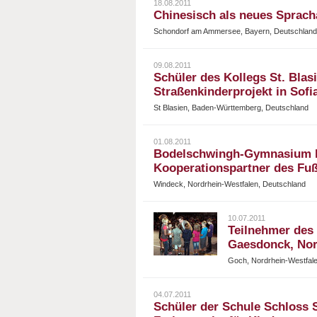
18.08.2011
Chinesisch als neues Sprac
Schondorf am Ammersee, Bayern, Deutschland
09.08.2011
Schüler des Kollegs St. Bla
Straßenkinderprojekt in Sofi
St Blasien, Baden-Württemberg, Deutschland
01.08.2011
Bodelschwingh-Gymnasium He
Kooperationspartner des Fuß
Windeck, Nordrhein-Westfalen, Deutschland
10.07.2011
Teilnehmer des
Gaesdonck, Nor
Goch, Nordrhein-Westfal
04.07.2011
Schüler der Schule Schloss 