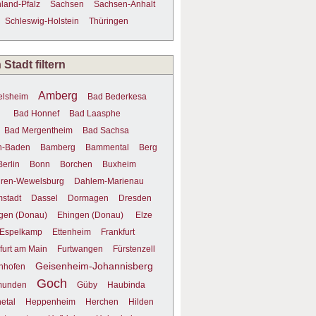
land-Pfalz
Sachsen
Sachsen-Anhalt
Schleswig-Holstein
Thüringen
Stadt filtern
Amberg
elsheim
Bad Bederkesa
Bad Honnef
Bad Laasphe
Bad Mergentheim
Bad Sachsa
n-Baden
Bamberg
Bammental
Berg
Berlin
Bonn
Borchen
Buxheim
ren-Wewelsburg
Dahlem-Marienau
stadt
Dassel
Dormagen
Dresden
gen (Donau)
Ehingen (Donau)
Elze
Espelkamp
Ettenheim
Frankfurt
furt am Main
Furtwangen
Fürstenzell
Geisenheim-Johannisberg
nhofen
Goch
unden
Güby
Haubinda
etal
Heppenheim
Herchen
Hilden