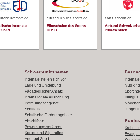
ische-internate.de
eliteschulen-des-sports.de
swiss-schools.ch
lische Internate
Eliteschulen des Sports
Verband Schweizeris
chland
DOSB
Privatschulen
Schwerpunktthemen
Besond
Internate stellen sich vor
Internat
Lage und Umgebung
Musikint
Pädagogischer Ansatz
Sportint
Internationale Ausrichtung
Bilingual
Betreuungsangebot
Mädchen
Schulalltag
Jungenin
Schulische Förderangebote
Konfes
Abschlüsse
Bewerbungsverfahren
Katholis
Kosten und Stipendien
Evangeli
Angebot Sport
Konfessi