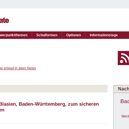
werpunktthemen
Schulformen
Optionen
Informationstage
d
ie erneut in allen News
Nach
Ba
. Blasien, Baden-Württemberg, zum sicheren
en
Meck