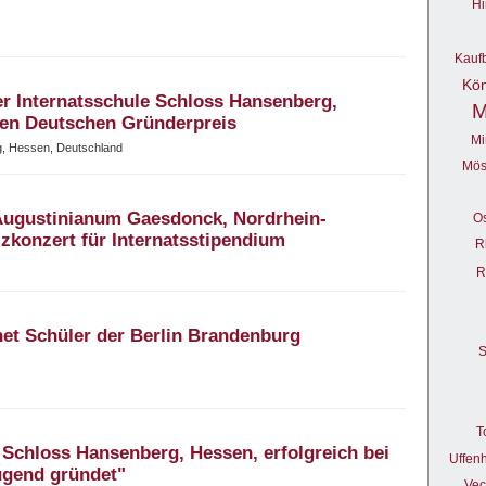
Hi
Kauf
Kön
er Internatsschule Schloss Hansenberg,
M
en Deutschen Gründerpreis
Mi
, Hessen, Deutschland
Mös
Augustinianum Gaesdonck, Nordrhein-
O
izkonzert für Internatsstipendium
R
R
net Schüler der Berlin Brandenburg
S
T
 Schloss Hansenberg, Hessen, erfolgreich bei
Uffen
gend gründet"
Vec