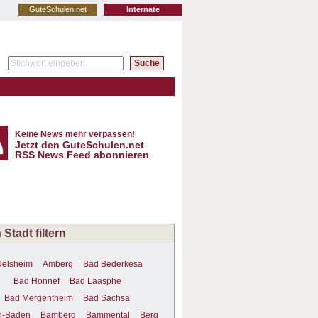
GuteSchulen.net
Internate
Keine News mehr verpassen!
Jetzt den GuteSchulen.net
RSS News Feed abonnieren
Stadt filtern
delsheim
Amberg
Bad Bederkesa
Bad Honnef
Bad Laasphe
Bad Mergentheim
Bad Sachsa
n-Baden
Bamberg
Bammental
Berg