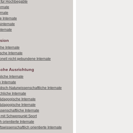
e für Hochbegabte
ernate
ernate
e Internate
internate
ternate
sion
che Internate
sche Internate
onell nicht gebundene Internate
sche Ausrichtung
liche Internate
 Internate
isch-Naturwissenschaftliche Internate
hliche Internate
dagogische Internate
dagogische Internate
ssenschaftliche Internate
e mit Schwerpunkt Sport
 orientierte Internate
tswissenschaftlich orientierte Internate