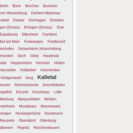
Berlin
Bonn
Borchen
Buxheim
ren-Wewelsburg
Dahlem-Marienau
stadt
Dassel
Dormagen
Dresden
gen (Donau)
Ehingen (Donau)
Elze
Espelkamp
Ettenheim
Frankfurt
furt am Main
Furtwangen
Fürstenzell
ienhofen
Geisenheim-Johannisberg
munden
Goch
Güby
Haubinda
etal
Heppenheim
Herchen
Hilden
nterzarten
Hofbieber
Holzminden
Kalletal
Hürtgenwald
Ising
beuren
Kleinmachnow
Knechtsteden
igsfeld
Künzell
Künzelsau
Lotte
Marburg
Marquartstein
Meißen
ndelheim
Montabaur
Moorenweis
singen
Neckargemünd
Neubeuern
Neuzelle
Oberstdorf
Ortenburg
stbevern
Pegnitz
Reichersbeuern