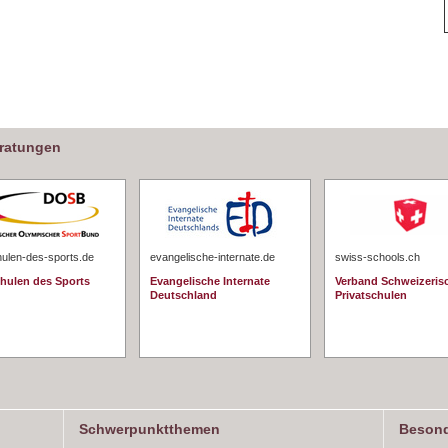
eratungen
hulen-des-sports.de
evangelische-internate.de
swiss-schools.ch
chulen des Sports
Evangelische Internate
Verband Schweizeris
Deutschland
Privatschulen
Schwerpunktthemen
Besond