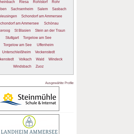
heinbach
Riesa
Rohlstorf
Rohr
eben
Sachsenheim
Salem
Sasbach
hleusingen
Schondorf am Ammersee
chondorf am Ammersee
Schönau
keroog
St Blasien
Stein an der Traun
Stuttgart
Torgelow am See
Torgelow am See
Uffenheim
Unterschleißheim
Veckenstedt
kenstedt
Volkach
Wald
Windeck
Windsbach
Zuoz
Ausgewählte Profile