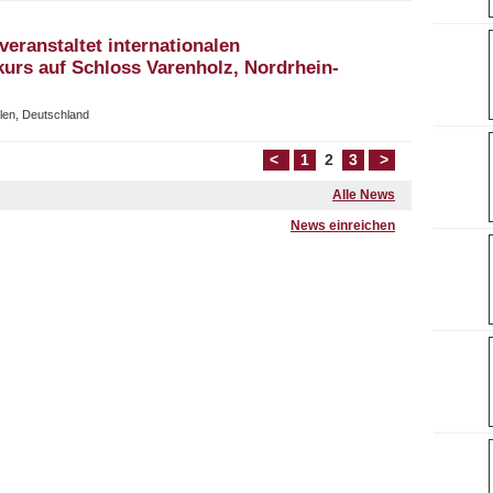
veranstaltet internationalen
rs auf Schloss Varenholz, Nordrhein-
alen, Deutschland
<
1
2
3
>
Alle News
News einreichen