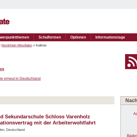
werpunktthemen
Schulformen
Optionen
Informationstage
»
Nordrhein-Westfalen
» Kalletal
d
en
ie erneut in Deutschland
Nach 
A
und Sekundarschule Schloss Varenholz
ationsvertrag mit der Arbeiterwohlfahrt
alen, Deutschland
Bade