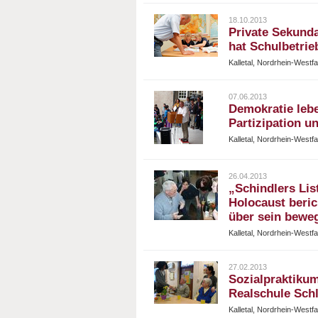
18.10.2013
Private Sekunda
hat Schulbetri
Kalletal, Nordrhein-Westf
07.06.2013
Demokratie leb
Partizipation 
Kalletal, Nordrhein-Westf
26.04.2013
„Schindlers Lis
Holocaust beric
über sein bewe
Kalletal, Nordrhein-Westf
27.02.2013
Sozialpraktikum
Realschule Sch
Kalletal, Nordrhein-Westf