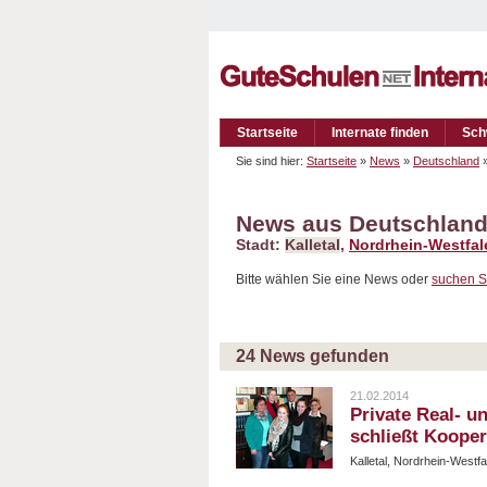
Startseite
Internate finden
Sch
Sie sind hier:
Startseite
»
News
»
Deutschland
News aus Deutschlan
Stadt:
Kalletal
,
Nordrhein-Westfal
Bitte wählen Sie eine News oder
suchen S
24 News gefunden
21.02.2014
Private Real- 
schließt Kooper
Kalletal, Nordrhein-Westf