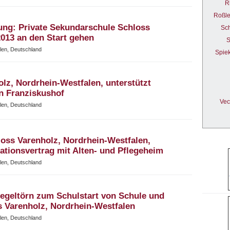
R
Roßl
ng: Private Sekundarschule Schloss
Sc
2013 an den Start gehen
S
alen, Deutschland
Spie
lz, Nordrhein-Westfalen, unterstützt
n Franziskushof
Vec
alen, Deutschland
oss Varenholz, Nordrhein-Westfalen,
ationsvertrag mit Alten- und Pflegeheim
alen, Deutschland
geltörn zum Schulstart von Schule und
s Varenholz, Nordrhein-Westfalen
alen, Deutschland