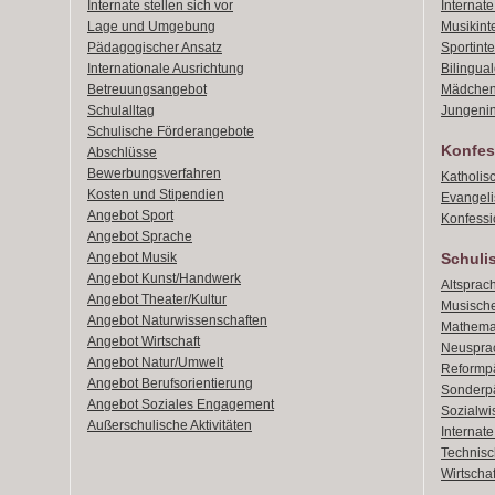
Internate stellen sich vor
Internat
Lage und Umgebung
Musikint
Pädagogischer Ansatz
Sportint
Internationale Ausrichtung
Bilingual
Betreuungsangebot
Mädchen
Schulalltag
Jungenin
Schulische Förderangebote
Konfes
Abschlüsse
Bewerbungsverfahren
Katholis
Kosten und Stipendien
Evangeli
Angebot Sport
Konfessi
Angebot Sprache
Angebot Musik
Schuli
Angebot Kunst/Handwerk
Altsprach
Angebot Theater/Kultur
Musische
Angebot Naturwissenschaften
Mathemat
Angebot Wirtschaft
Neusprac
Angebot Natur/Umwelt
Reformpä
Angebot Berufsorientierung
Sonderpä
Angebot Soziales Engagement
Sozialwi
Außerschulische Aktivitäten
Internat
Technisch
Wirtschaf