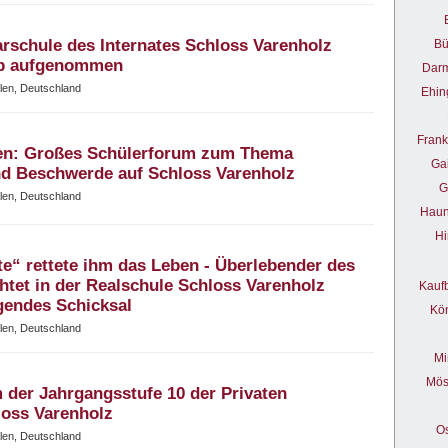
rschule des Internates Schloss Varenholz
Bü
eb aufgenommen
Darm
alen, Deutschland
Ehin
Frank
en: Großes Schülerforum zum Thema
Ga
und Beschwerde auf Schloss Varenholz
G
alen, Deutschland
Haun
Hi
te“ rettete ihm das Leben - Überlebender des
htet in der Realschule Schloss Varenholz
Kauf
gendes Schicksal
Kön
alen, Deutschland
Mi
Mös
 der Jahrgangsstufe 10 der Privaten
loss Varenholz
O
alen, Deutschland