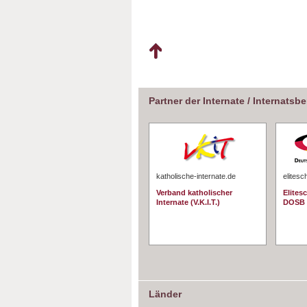
Partner der Internate / Internatsb
katholische-internate.de
elitesc
Verband katholischer
Elites
Internate (V.K.I.T.)
DOSB
Länder