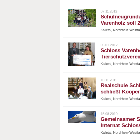
07.11.2012
Schulneugründu
Varenholz soll 
Kalletal, Nordrhein-Westf
05.01.2012
Schloss Varenho
Tierschutzverei
Kalletal, Nordrhein-Westf
10.11.2011
Realschule Schl
schließt Kooper
Kalletal, Nordrhein-Westf
15.08.2010
Gemeinsamer Se
Internat Schlos
Kalletal, Nordrhein-Westf